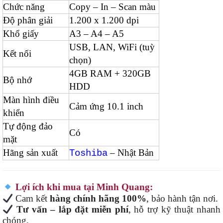
Chức năng
Copy – In – Scan màu
Độ phân giải
1.200 x 1.200 dpi
Khổ giấy
A3 – A4 – A5
USB, LAN, WiFi (tuỳ
Kết nối
chọn)
4GB RAM + 320GB
Bộ nhớ
HDD
Màn hình điều
Cảm ứng 10.1 inch
khiển
Tự động đảo
Có
mặt
Hãng sản xuất
– Nhật Bản
Toshiba
Lợi ích khi mua tại Minh Quang:
Cam kết
hàng chính hãng 100%
, bảo hành tận nơi.
Tư vấn – lắp đặt miễn phí
, hỗ trợ kỹ thuật nhanh
chóng.