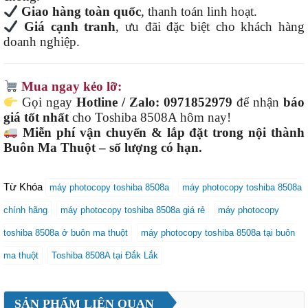
Giao hàng toàn quốc
, thanh toán linh hoạt.
Giá cạnh tranh
, ưu đãi đặc biệt cho khách hàng
doanh nghiệp.
Mua ngay kẻo lỡ:
Gọi ngay
Hotline / Zalo: 0971852979
để nhận
báo
giá tốt nhất
cho Toshiba 8508A hôm nay!
Miễn phí vận chuyển & lắp đặt trong nội thành
Buôn Ma Thuột – số lượng có hạn.
Từ Khóa
máy photocopy toshiba 8508a
máy photocopy toshiba 8508a
chính hãng
máy photocopy toshiba 8508a giá rẻ
máy photocopy
toshiba 8508a ở buôn ma thuột
máy photocopy toshiba 8508a tại buôn
ma thuột
Toshiba 8508A tại Đắk Lắk
SẢN PHẨM LIÊN QUAN