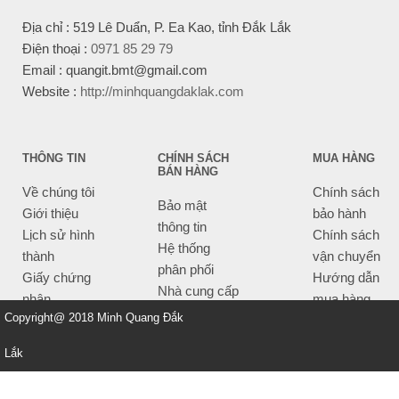
Địa chỉ : 519 Lê Duẩn, P. Ea Kao, tỉnh Đắk Lắk
Điện thoại :
0971 85 29 79
Email : quangit.bmt@gmail.com
Website :
http://minhquangdaklak.com
THÔNG TIN
CHÍNH SÁCH
MUA HÀNG
BÁN HÀNG
Về chúng tôi
Chính sách
Bảo mật
Giới thiệu
bảo hành
thông tin
Lịch sử hình
Chính sách
Hệ thống
thành
vận chuyển
phân phối
Giấy chứng
Hướng dẫn
Nhà cung cấp
nhận
mua hàng
Tiêu chí bán
Copyright@ 2018 Minh Quang Đắk
Thông tin
hàng
thanh toán
Lắk