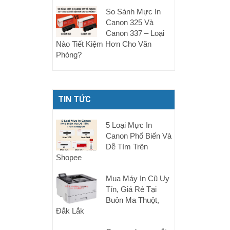
So Sánh Mực In
Canon 325 Và
Canon 337 – Loại
Nào Tiết Kiệm Hơn Cho Văn
Phòng?
TIN TỨC
5 Loại Mực In
Canon Phổ Biến Và
Dễ Tìm Trên
Shopee
Mua Máy In Cũ Uy
Tín, Giá Rẻ Tại
Buôn Ma Thuột,
Đắk Lắk