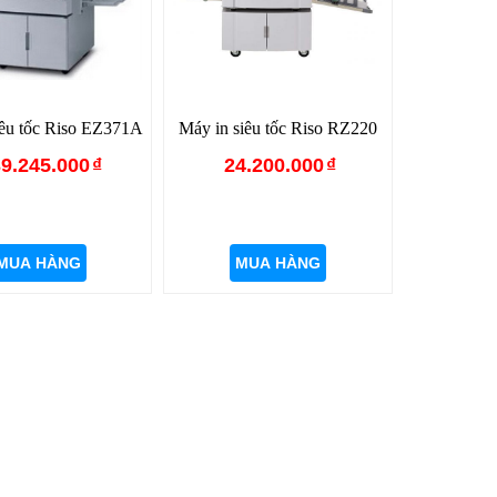
iêu tốc Riso EZ371A
Máy in siêu tốc Riso RZ220
9.245.000
₫
24.200.000
₫
MUA HÀNG
MUA HÀNG