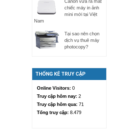
Canon vừa ra mắt
chiếc máy in ảnh
mini mới tại Việt
Nam
Tại sao nên chọn
dịch vụ thuê máy
photocopy?
THỐNG KÊ TRUY CẬP
Online Visitors:
0
Truy cập hôm nay:
2
Truy cập hôm qua:
71
Tổng truy cập:
8.479