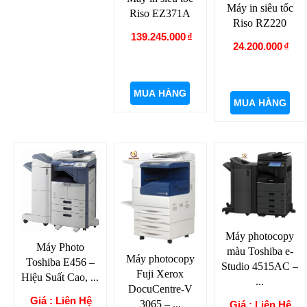
Máy in siêu tốc
Riso EZ371A
Riso RZ220
139.245.000
₫
24.200.000
₫
MUA HÀNG
MUA HÀNG
Máy photocopy
Máy Photo
màu Toshiba e-
Máy photocopy
Toshiba E456 –
Studio 4515AC –
Fuji Xerox
Hiệu Suất Cao, ...
...
DocuCentre-V
Giá : Liên Hệ
3065 – ...
Giá : Liên Hệ