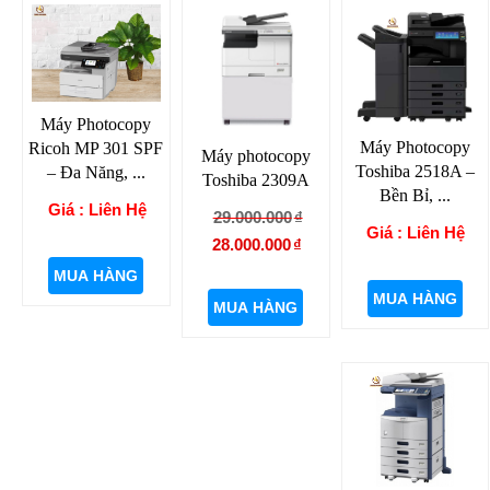
Máy Photocopy
Máy Photocopy
Ricoh MP 301 SPF
Máy photocopy
Toshiba 2518A –
– Đa Năng, ...
Toshiba 2309A
Bền Bỉ, ...
Giá : Liên Hệ
Giá
Giá
29.000.000
₫
Giá : Liên Hệ
gốc
hiện
28.000.000
₫
là:
tại
MUA HÀNG
29.000.000₫.
là:
MUA HÀNG
MUA HÀNG
28.000.000₫.