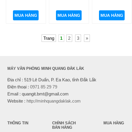
MUA HÀNG
MUA HÀNG
MUA HÀNG
Trang
1
2
3
»
MÁY VĂN PHÒNG MINH QUANG ĐẮK LẮK
Địa chỉ : 519 Lê Duẩn, P. Ea Kao, tỉnh Đắk Lắk
Điện thoại :
0971 85 29 79
Email : quangit.bmt@gmail.com
Website :
http://minhquangdaklak.com
THÔNG TIN
CHÍNH SÁCH
MUA HÀNG
BÁN HÀNG