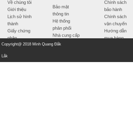
Về chúng tôi
Chính sách
Bảo mật
Giới thiệu
bảo hành
thông tin
Lịch sử hình
Chính sách
Hệ thống
thành
vận chuyển
phân phối
Giấy chứng
Hướng dẫn
Nhà cung cấp
nhận
mua hàng
Tiêu chí bán
Copyright@ 2018 Minh Quang Đắk
Thông tin
hàng
thanh toán
Lắk