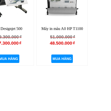
Designjet 500
Máy in màu A0 HP T1100
Giá
Giá
Giá
Giá
9.300.000
₫
51.000.000
₫
gốc
hiện
gốc
hiện
7.300.000
₫
48.500.000
₫
là:
tại
là:
tại
49.300.000₫.
là:
51.000.000₫.
là:
MUA HÀNG
MUA HÀNG
47.300.000₫.
48.500.000₫.