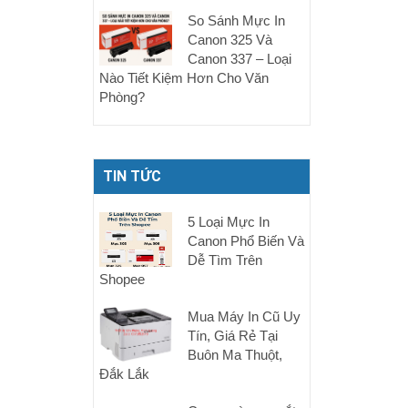
So Sánh Mực In
Canon 325 Và
Canon 337 – Loại
Nào Tiết Kiệm Hơn Cho Văn
Phòng?
TIN TỨC
5 Loại Mực In
Canon Phổ Biến Và
Dễ Tìm Trên
Shopee
Mua Máy In Cũ Uy
Tín, Giá Rẻ Tại
Buôn Ma Thuột,
Đắk Lắk