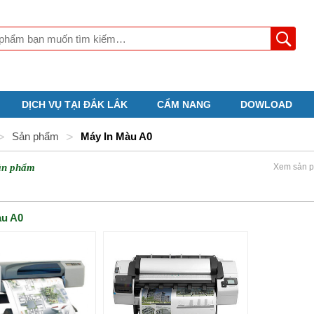
DỊCH VỤ TẠI ĐẮK LẮK
CẨM NANG
DOWLOAD
>
Sản phẩm
>
Máy In Màu A0
ản phẩm
Xem sản p
àu A0