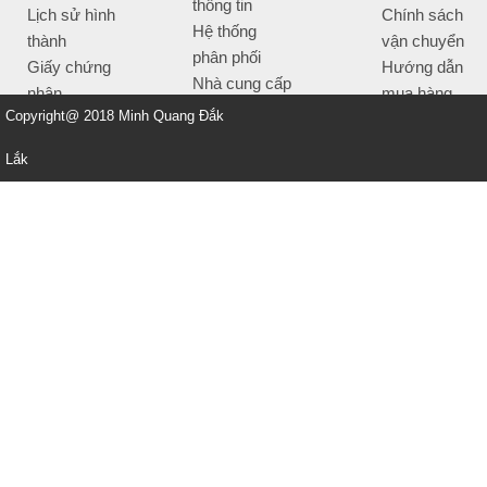
thông tin
Lịch sử hình
Chính sách
Hệ thống
thành
vận chuyển
phân phối
Giấy chứng
Hướng dẫn
Nhà cung cấp
nhận
mua hàng
Tiêu chí bán
Copyright@ 2018 Minh Quang Đắk
Thông tin
hàng
thanh toán
Lắk