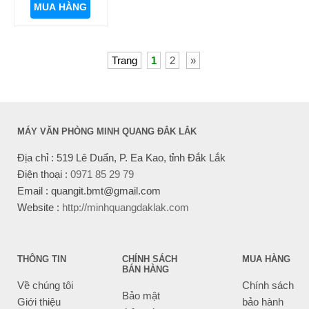
MUA HÀNG
Trang
1
2
»
MÁY VĂN PHÒNG MINH QUANG ĐẮK LẮK
Địa chỉ : 519 Lê Duẩn, P. Ea Kao, tỉnh Đắk Lắk
Điện thoại :
0971 85 29 79
Email : quangit.bmt@gmail.com
Website :
http://minhquangdaklak.com
THÔNG TIN
CHÍNH SÁCH
MUA HÀNG
BÁN HÀNG
Về chúng tôi
Chính sách
Bảo mật
Giới thiệu
bảo hành