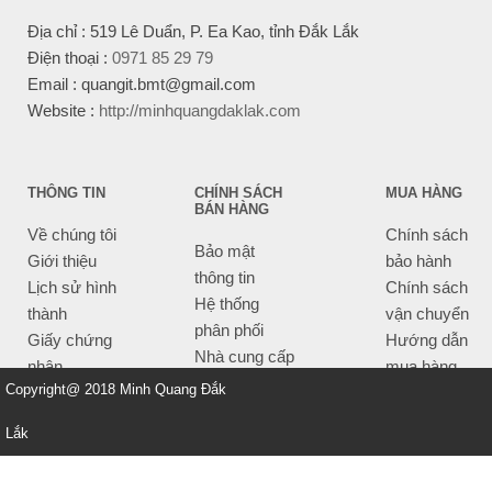
Địa chỉ : 519 Lê Duẩn, P. Ea Kao, tỉnh Đắk Lắk
Điện thoại :
0971 85 29 79
Email : quangit.bmt@gmail.com
Website :
http://minhquangdaklak.com
THÔNG TIN
CHÍNH SÁCH
MUA HÀNG
BÁN HÀNG
Về chúng tôi
Chính sách
Bảo mật
Giới thiệu
bảo hành
thông tin
Lịch sử hình
Chính sách
Hệ thống
thành
vận chuyển
phân phối
Giấy chứng
Hướng dẫn
Nhà cung cấp
nhận
mua hàng
Tiêu chí bán
Copyright@ 2018 Minh Quang Đắk
Thông tin
hàng
thanh toán
Lắk