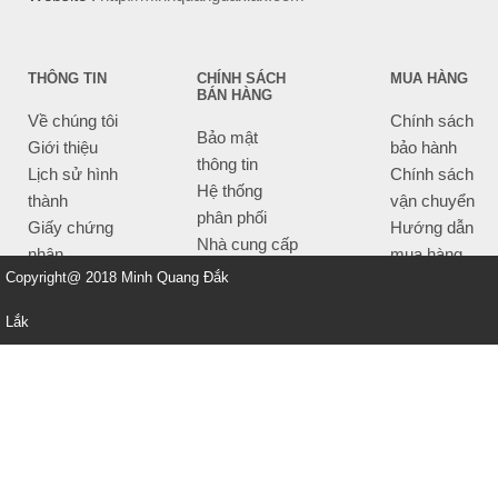
THÔNG TIN
CHÍNH SÁCH
MUA HÀNG
BÁN HÀNG
Về chúng tôi
Chính sách
Bảo mật
Giới thiệu
bảo hành
thông tin
Lịch sử hình
Chính sách
Hệ thống
thành
vận chuyển
phân phối
Giấy chứng
Hướng dẫn
Nhà cung cấp
nhận
mua hàng
Tiêu chí bán
Copyright@ 2018 Minh Quang Đắk
Thông tin
hàng
thanh toán
Lắk