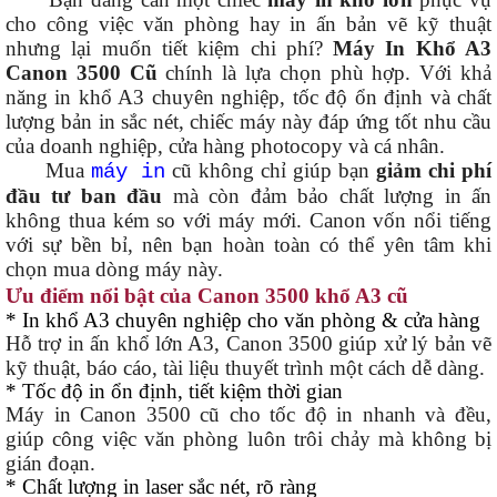
cho công việc văn phòng hay in ấn bản vẽ kỹ thuật
nhưng lại muốn tiết kiệm chi phí?
Máy In Khổ A3
Canon 3500 Cũ
chính là lựa chọn phù hợp. Với khả
năng in khổ A3 chuyên nghiệp, tốc độ ổn định và chất
lượng bản in sắc nét, chiếc máy này đáp ứng tốt nhu cầu
của doanh nghiệp, cửa hàng photocopy và cá nhân.
Mua
cũ không chỉ giúp bạn
giảm chi phí
máy in
đầu tư ban đầu
mà còn đảm bảo chất lượng in ấn
không thua kém so với máy mới. Canon vốn nổi tiếng
với sự bền bỉ, nên bạn hoàn toàn có thể yên tâm khi
chọn mua dòng máy này.
Ưu điểm nổi bật của Canon 3500 khổ A3 cũ
* In khổ A3 chuyên nghiệp cho văn phòng & cửa hàng
Hỗ trợ in ấn khổ lớn A3, Canon 3500 giúp xử lý bản vẽ
kỹ thuật, báo cáo, tài liệu thuyết trình một cách dễ dàng.
* Tốc độ in ổn định, tiết kiệm thời gian
Máy in Canon 3500 cũ cho tốc độ in nhanh và đều,
giúp công việc văn phòng luôn trôi chảy mà không bị
gián đoạn.
* Chất lượng in laser sắc nét, rõ ràng