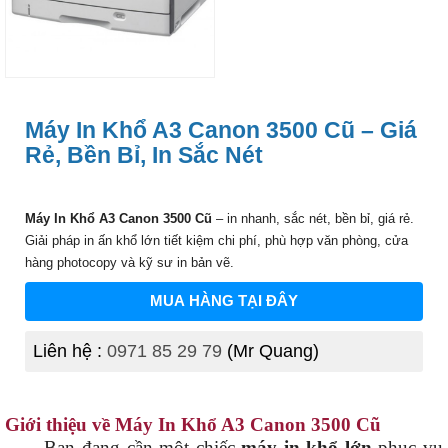
Máy In Khổ A3 Canon 3500 Cũ – Giá
Rẻ, Bền Bỉ, In Sắc Nét
Máy In Khổ A3 Canon 3500 Cũ
– in nhanh, sắc nét, bền bỉ, giá rẻ.
Giải pháp in ấn khổ lớn tiết kiệm chi phí, phù hợp văn phòng, cửa
hàng photocopy và kỹ sư in bản vẽ.
MUA HÀNG TẠI ĐÂY
Liên hệ :
0971 85 29 79
(Mr Quang)
Giới thiệu về Máy In Khổ A3 Canon 3500 Cũ
Bạn đang cần một chiếc
máy in khổ lớn
phục vụ