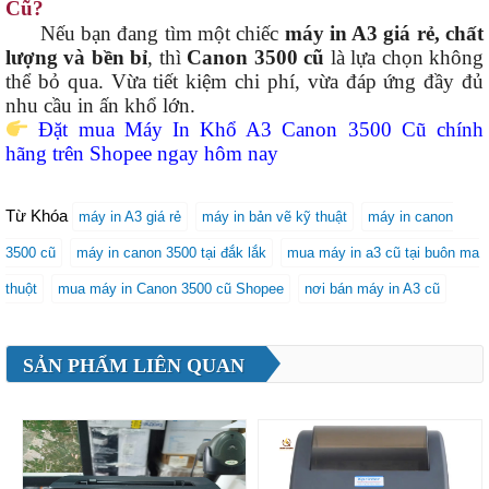
Cũ?
Nếu bạn đang tìm một chiếc
máy in A3 giá rẻ, chất
lượng và bền bỉ
, thì
Canon 3500 cũ
là lựa chọn không
thể bỏ qua. Vừa tiết kiệm chi phí, vừa đáp ứng đầy đủ
nhu cầu in ấn khổ lớn.
Đặt mua Máy In Khổ A3 Canon 3500 Cũ chính
hãng trên Shopee ngay hôm nay
Từ Khóa
máy in A3 giá rẻ
máy in bản vẽ kỹ thuật
máy in canon
3500 cũ
máy in canon 3500 tại đắk lắk
mua máy in a3 cũ tại buôn ma
thuột
mua máy in Canon 3500 cũ Shopee
nơi bán máy in A3 cũ
SẢN PHẨM LIÊN QUAN