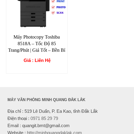
Máy Photocopy Toshiba
8518A – Tốc Độ 85
Trang/Phút | Giá Tốt – Bền Bỉ
Giá : Liên Hệ
MÁY VĂN PHÒNG MINH QUANG ĐẮK LẮK
Địa chỉ : 519 Lê Duẩn, P. Ea Kao, tỉnh Đắk Lắk
Điện thoại :
0971 85 29 79
Email : quangit.bmt@gmail.com
Website :
http://minhquangdaklak.com