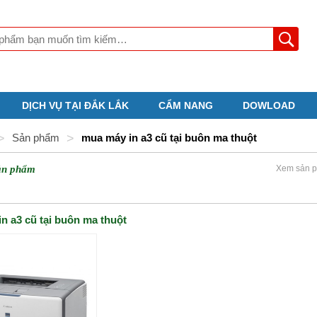
DỊCH VỤ TẠI ĐẮK LẮK
CẨM NANG
DOWLOAD
>
Sản phẩm
>
mua máy in a3 cũ tại buôn ma thuột
ản phẩm
Xem sản p
n a3 cũ tại buôn ma thuột