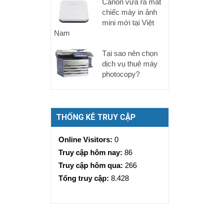
Canon vừa ra mắt
chiếc máy in ảnh
mini mới tại Việt
Nam
Tại sao nên chọn
dịch vụ thuê máy
photocopy?
THỐNG KÊ TRUY CẬP
Online Visitors:
0
Truy cập hôm nay:
86
Truy cập hôm qua:
266
Tổng truy cập:
8.428