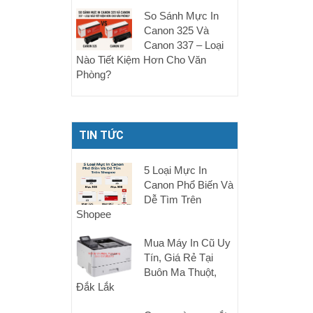
So Sánh Mực In
Canon 325 Và
Canon 337 – Loại
Nào Tiết Kiệm Hơn Cho Văn
Phòng?
TIN TỨC
5 Loại Mực In
Canon Phổ Biến Và
Dễ Tìm Trên
Shopee
Mua Máy In Cũ Uy
Tín, Giá Rẻ Tại
Buôn Ma Thuột,
Đắk Lắk