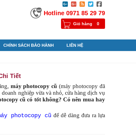





Hotline 0971 85 29 79
Giỏ hàng
0
CHÍNH SÁCH BẢO HÀNH
LIÊN HỆ
hi Tiết
ăng,
máy photocopy cũ
(máy photocopy đã
ho doanh nghiệp vừa và nhỏ, cửa hàng dịch vụ
tocopy cũ có tốt không? Có nên mua hay
để dễ dàng đưa ra lựa
máy photocopy cũ