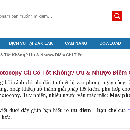
DỊCH VỤ TẠI ĐẮK LẮK
CẨM NANG
DOWLOAD
ó Tốt Không? Ưu & Nhược Điểm Chi Tiết
otocopy Cũ Có Tốt Không? Ưu & Nhược Điểm C
i cảnh chi phí đầu tư thiết bị văn phòng ngày càng t
ng, nhập khẩu) trở thành giải pháp tiết kiệm, phù hợp c
photocopy. Tuy nhiên, nhiều người vẫn thắc mắc:
Máy pho
t dưới đây giúp bạn hiểu rõ
ưu điểm – hạn chế
của
 hợp.