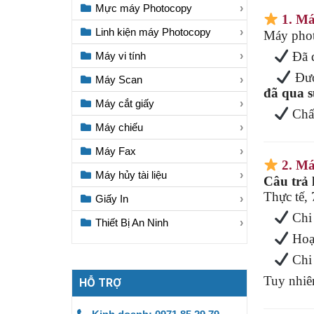
Mực máy Photocopy
1. Má
Linh kiện máy Photocopy
Máy photo
Đã q
Máy vi tính
Đượ
Máy Scan
đã qua 
Máy cắt giấy
Chất
Máy chiếu
Máy Fax
2. Má
Máy hủy tài liệu
Câu trả 
Thực tế,
Giấy In
Chi 
Thiết Bị An Ninh
Hoạt
Chi 
Tuy nhiê
HỖ TRỢ