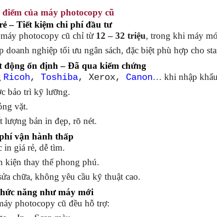
 điểm của máy photocopy cũ
rẻ – Tiết kiệm chi phí đầu tư
máy photocopy cũ chỉ từ
12 – 32 triệu
, trong khi máy mớ
 doanh nghiệp tối ưu ngân sách, đặc biệt phù hợp cho sta
t động ổn định – Đã qua kiểm chứng
g
… khi nhập khẩu
Ricoh
,
Toshiba
, Xerox,
Canon
 bảo trì kỹ lưỡng.
ỏng vặt.
 lượng bản in đẹp, rõ nét.
 phí vận hành thấp
in giá rẻ, dễ tìm.
 kiện thay thế phong phú.
ửa chữa, không yêu cầu kỹ thuật cao.
 chức năng như máy mới
máy photocopy cũ đều hỗ trợ: