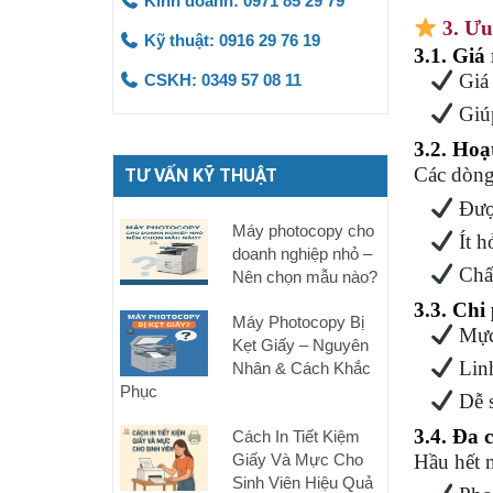
Kinh doanh: 0971 85 29 79
3. Ưu
Kỹ thuật: 0916 29 76 19
3.1. Giá 
Giá 
CSKH: 0349 57 08 11
Giúp
3.2. Hoạ
Các dòn
TƯ VẤN KỸ THUẬT
Được
Máy photocopy cho
Ít h
doanh nghiệp nhỏ –
Chất
Nên chọn mẫu nào?
3.3. Chi
Máy Photocopy Bị
Mực 
Kẹt Giấy – Nguyên
Linh
Nhân & Cách Khắc
Phục
Dễ s
3.4. Đa
Cách In Tiết Kiệm
Giấy Và Mực Cho
Hầu hết 
Sinh Viên Hiệu Quả