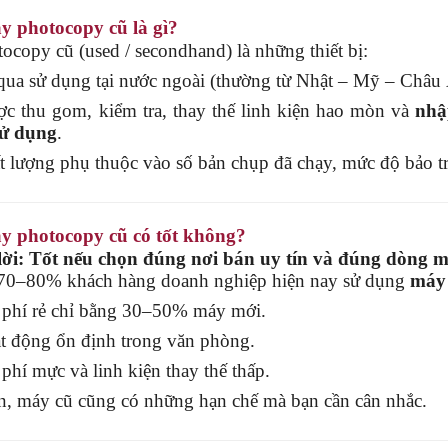
y photocopy cũ là gì?
copy cũ (used / secondhand) là những thiết bị:
ua sử dụng tại nước ngoài (thường từ Nhật – Mỹ – Châu 
c thu gom, kiểm tra, thay thế linh kiện hao mòn và
nhậ
sử dụng
.
 lượng phụ thuộc vào số bản chụp đã chạy, mức độ bảo trì
y photocopy cũ có tốt không?
lời: Tốt nếu chọn đúng nơi bán uy tín và đúng dòng m
 70–80% khách hàng doanh nghiệp hiện nay sử dụng
máy 
phí rẻ chỉ bằng 30–50% máy mới.
 động ổn định trong văn phòng.
phí mực và linh kiện thay thế thấp.
n, máy cũ cũng có những hạn chế mà bạn cần cân nhắc.