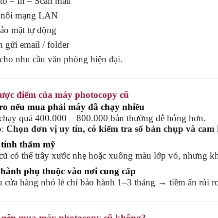
o – In – Scan màu
 nối mạng LAN
ảo mặt tự động
 gửi email / folder
cho nhu cầu văn phòng hiện đại.
ược điểm của máy photocopy cũ
 ro nếu mua phải máy đã chạy nhiều
y quá 400.000 – 800.000 bản thường dễ hỏng hơn.
p:
Chọn đơn vị uy tín, có kiểm tra số bản chụp và cam 
 tính thẩm mỹ
ó thể trầy xước nhẹ hoặc xuống màu lớp vỏ, nhưng kh
 hành phụ thuộc vào nơi cung cấp
a hàng nhỏ lẻ chỉ bảo hành 1–3 tháng → tiềm ẩn rủi ro
ó nên mua máy photocopy cũ không?