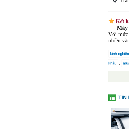
Trá
Kết l
Máy pho
Với mức 
nhiều vă
kinh nghiệ
,
khẩu
mua
TIN