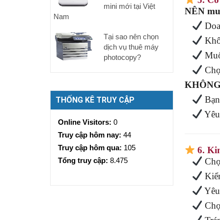
mini mới tại Việt
NÊN mua
Nam
Doa
Tại sao nên chọn
Khô
dịch vụ thuê máy
Muố
photocopy?
Chọ
KHÔNG 
Bạn
THỐNG KÊ TRUY CẬP
Yêu
Online Visitors:
0
Truy cập hôm nay:
44
Truy cập hôm qua:
105
6. Ki
Tổng truy cập:
8.475
Chọ
Kiể
Yêu
Chọn