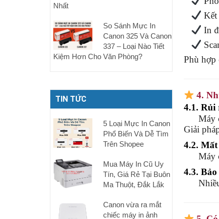
Phot
Nhất
Kết
So Sánh Mực In
In đ
Canon 325 Và Canon
Scan
337 – Loại Nào Tiết
Kiệm Hơn Cho Văn Phòng?
Phù hợp 
4. Nh
TIN TỨC
4.1. Rủi
Máy chạ
5 Loại Mực In Canon
Giải phá
Phổ Biến Và Dễ Tìm
Trên Shopee
4.2. Mất
Máy cũ c
Mua Máy In Cũ Uy
4.3. Bảo
Tín, Giá Rẻ Tại Buôn
Nhiều cử
Ma Thuột, Đắk Lắk
Canon vừa ra mắt
chiếc máy in ảnh
5. C