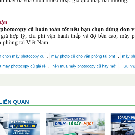
nh máy đã sửa chữa nhiều hoặc giá quá thấp bất thường.
uận
tocopy cũ hoàn toàn tốt nếu bạn chọn đúng đơn vị c
giá hợp lý, chi phí vận hành thấp và độ bền cao, máy 
n phòng tại Việt Nam.
,
,
m chọn máy photocopy cũ
máy photo cũ cho văn phòng tại bmt
máy ph
,
,
 máy photocopy cũ giá rẻ
nên mua máy photocopy cũ hay mới
ưu nh
 LIÊN QUAN