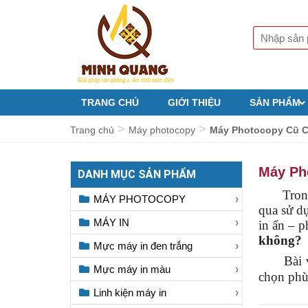
TRANG CHỦ
GIỚI THIỆU
SẢN PHẨM
>
>
Trang chủ
Máy photocopy
Máy Photocopy Cũ C
Máy Ph
DANH MỤC SẢN PHẨM
Trong bố
MÁY PHOTOCOPY
qua sử dụ
MÁY IN
in ấn – 
không?
Mực máy in đen trắng
Bài viế
Mực máy in màu
chọn phù
Linh kiện máy in