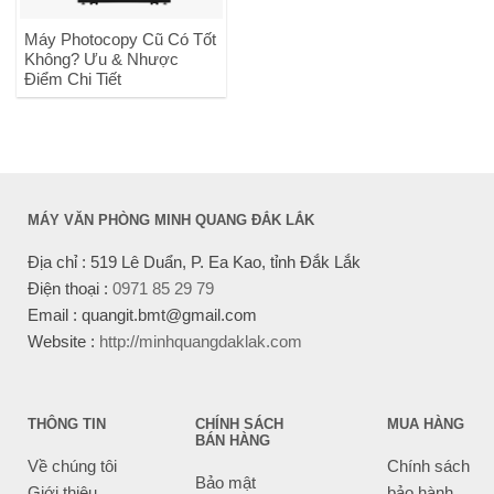
Máy Photocopy Cũ Có Tốt
Không? Ưu & Nhược
Điểm Chi Tiết
MÁY VĂN PHÒNG MINH QUANG ĐẮK LẮK
Địa chỉ : 519 Lê Duẩn, P. Ea Kao, tỉnh Đắk Lắk
Điện thoại :
0971 85 29 79
Email : quangit.bmt@gmail.com
Website :
http://minhquangdaklak.com
THÔNG TIN
CHÍNH SÁCH
MUA HÀNG
BÁN HÀNG
Về chúng tôi
Chính sách
Bảo mật
Giới thiệu
bảo hành