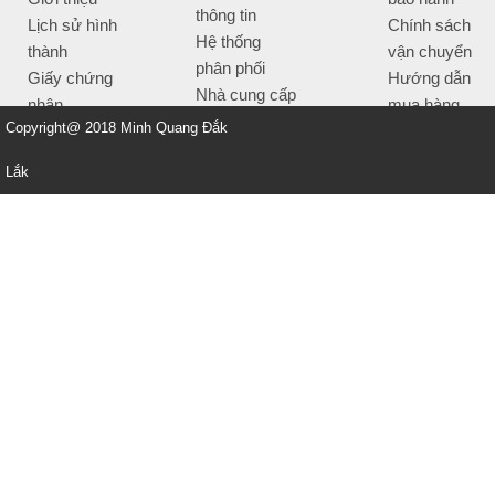
thông tin
Lịch sử hình
Chính sách
Hệ thống
thành
vận chuyển
phân phối
Giấy chứng
Hướng dẫn
Nhà cung cấp
nhận
mua hàng
Tiêu chí bán
Copyright@ 2018 Minh Quang Đắk
Thông tin
hàng
thanh toán
Lắk