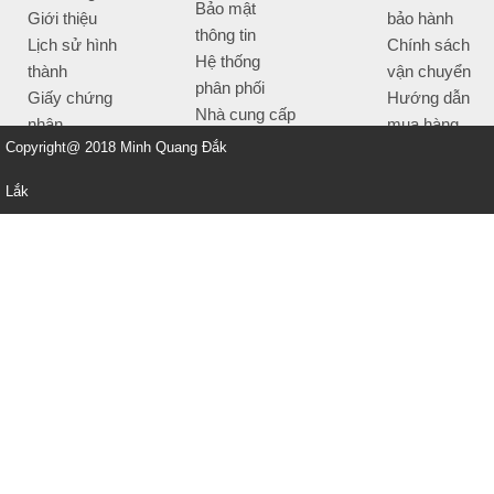
Bảo mật
Giới thiệu
bảo hành
thông tin
Lịch sử hình
Chính sách
Hệ thống
thành
vận chuyển
phân phối
Giấy chứng
Hướng dẫn
Nhà cung cấp
nhận
mua hàng
Tiêu chí bán
Copyright@ 2018 Minh Quang Đắk
Thông tin
hàng
thanh toán
Lắk