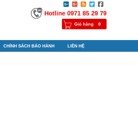





Hotline 0971 85 29 79
Giỏ hàng
0
CHÍNH SÁCH BẢO HÀNH
LIÊN HỆ