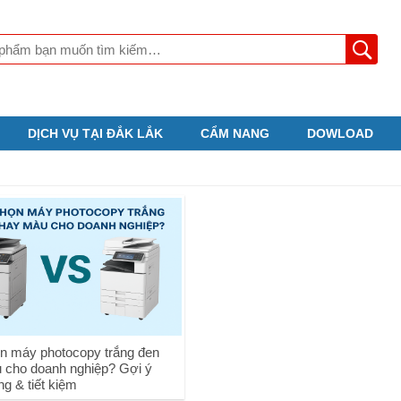
DỊCH VỤ TẠI ĐẮK LẮK
CẨM NANG
DOWLOAD
n máy photocopy trắng đen
 cho doanh nghiệp? Gợi ý
g & tiết kiệm