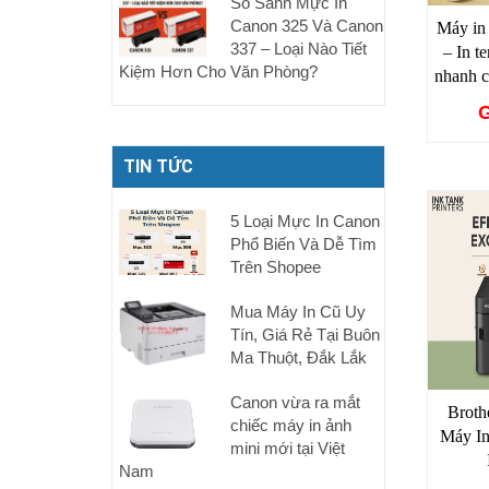
So Sánh Mực In
Canon 325 Và Canon
Máy i
337 – Loại Nào Tiết
– In t
Kiệm Hơn Cho Văn Phòng?
nhanh 
G
TIN TỨC
5 Loại Mực In Canon
Phổ Biến Và Dễ Tìm
Trên Shopee
Mua Máy In Cũ Uy
Tín, Giá Rẻ Tại Buôn
Ma Thuột, Đắk Lắk
Canon vừa ra mắt
Brot
chiếc máy in ảnh
Máy I
mini mới tại Việt
Nam