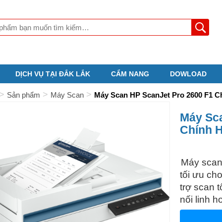
DỊCH VỤ TẠI ĐẮK LẮK
CẨM NANG
DOWLOAD
>
>
>
Sản phẩm
Máy Scan
Máy Scan HP ScanJet Pro 2600 F1 C
Máy Sca
Chính H
Máy scan
tối ưu ch
trợ scan t
nối linh 