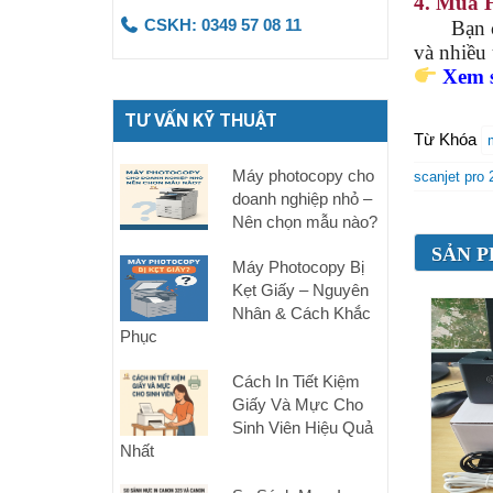
4. Mua 
CSKH: 0349 57 08 11
Bạn có 
và nhiều 
Xem s
TƯ VẤN KỸ THUẬT
Từ Khóa
Máy photocopy cho
scanjet pro 
doanh nghiệp nhỏ –
Nên chọn mẫu nào?
SẢN P
Máy Photocopy Bị
Kẹt Giấy – Nguyên
Nhân & Cách Khắc
Phục
Cách In Tiết Kiệm
Giấy Và Mực Cho
Sinh Viên Hiệu Quả
Nhất