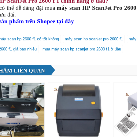
HP ScanJet Pro 2600 F1 chính hãng ở đâu?
thể dễ dàng đặt mua
máy scan HP ScanJet Pro 2600
ưu đãi.
ản phẩm trên Shopee tại đây
máy scan hp 2600 f1 có tốt không
máy scan hp scanjet pro 2600 f1
máy 
2600 f1 giá bao nhiêu
mua máy scan hp scanjet pro 2600 f1 ở đâu
HẨM LIÊN QUAN