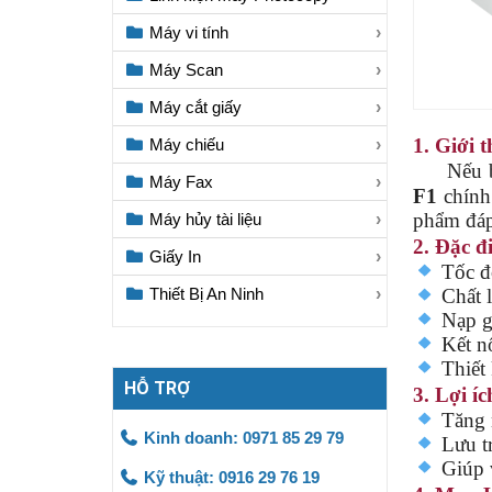
Máy vi tính
Máy Scan
Máy cắt giấy
1. Giới 
Máy chiếu
Nếu bạn
Máy Fax
F1
chính 
phẩm đáp
Máy hủy tài liệu
2. Đặc đ
Giấy In
Tốc đ
Chất l
Thiết Bị An Ninh
Nạp gi
Kết nố
Thiết 
HỖ TRỢ
3. Lợi í
Tăng n
Kinh doanh: 0971 85 29 79
Lưu tr
Giúp v
Kỹ thuật: 0916 29 76 19