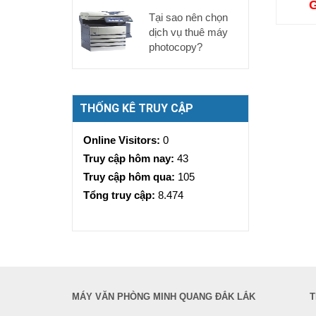
G
Tại sao nên chọn
dịch vụ thuê máy
photocopy?
THỐNG KÊ TRUY CẬP
Online Visitors:
0
Truy cập hôm nay:
43
Truy cập hôm qua:
105
Tổng truy cập:
8.474
MÁY VĂN PHÒNG MINH QUANG ĐẮK LẮK
T