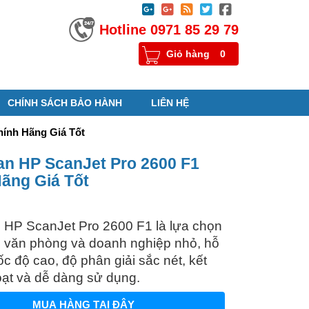





Hotline 0971 85 29 79
Giỏ hàng
0
CHÍNH SÁCH BẢO HÀNH
LIÊN HỆ
hính Hãng Giá Tốt
n HP ScanJet Pro 2600 F1
ãng Giá Tốt
 HP ScanJet Pro 2600 F1 là lựa chọn
o văn phòng và doanh nghiệp nhỏ, hỗ
ốc độ cao, độ phân giải sắc nét, kết
hoạt và dễ dàng sử dụng.
MUA HÀNG TẠI ĐÂY