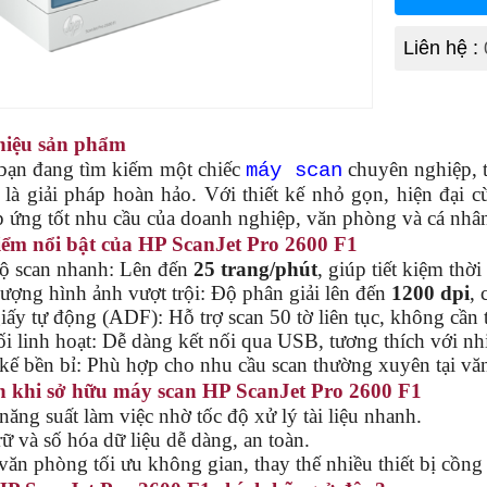
Liên hệ :
thiệu sản phẩm
 đang tìm kiếm một chiếc
chuyên nghiệp, t
máy scan
là giải pháp hoàn hảo. Với thiết kế nhỏ gọn, hiện đại c
 ứng tốt nhu cầu của doanh nghiệp, văn phòng và cá nhâ
iểm nổi bật của HP ScanJet Pro 2600 F1
ộ scan nhanh: Lên đến
25 trang/phút
, giúp tiết kiệm thời 
ượng hình ảnh vượt trội: Độ phân giải lên đến
1200 dpi
, 
ấy tự động (ADF): Hỗ trợ scan 50 tờ liên tục, không cần t
i linh hoạt: Dễ dàng kết nối qua USB, tương thích với nh
kế bền bỉ: Phù hợp cho nhu cầu scan thường xuyên tại vă
ch khi sở hữu máy scan HP ScanJet Pro 2600 F1
ăng suất làm việc nhờ tốc độ xử lý tài liệu nhanh.
ữ và số hóa dữ liệu dễ dàng, an toàn.
ăn phòng tối ưu không gian, thay thế nhiều thiết bị cồng