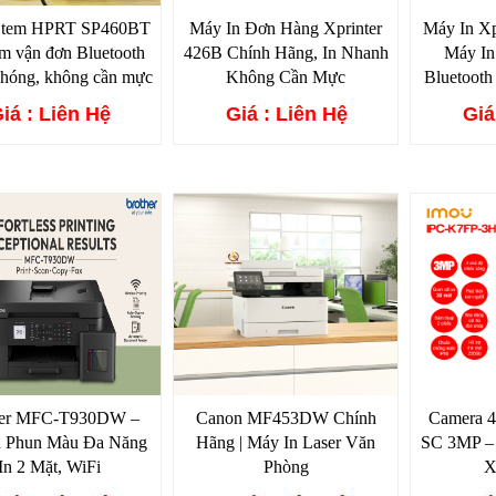
n tem HPRT SP460BT
Máy In Đơn Hàng Xprinter
Máy In Xp
em vận đơn Bluetooth
426B Chính Hãng, In Nhanh
Máy I
chóng, không cần mực
Không Cần Mực
Bluetooth
iá : Liên Hệ
Giá : Liên Hệ
Giá
her MFC-T930DW –
Canon MF453DW Chính
Camera 
n Phun Màu Đa Năng
Hãng | Máy In Laser Văn
SC 3MP –
In 2 Mặt, WiFi
Phòng
X