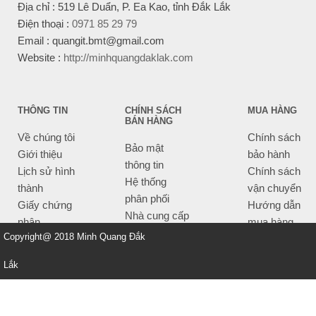
Địa chỉ : 519 Lê Duẩn, P. Ea Kao, tỉnh Đắk Lắk
Điện thoại :
0971 85 29 79
Email : quangit.bmt@gmail.com
Website :
http://minhquangdaklak.com
THÔNG TIN
CHÍNH SÁCH
MUA HÀNG
BÁN HÀNG
Về chúng tôi
Chính sách
Bảo mật
Giới thiệu
bảo hành
thông tin
Lịch sử hình
Chính sách
Hệ thống
thành
vận chuyển
phân phối
Giấy chứng
Hướng dẫn
Nhà cung cấp
nhận
mua hàng
Tiêu chí bán
Copyright@ 2018 Minh Quang Đắk
Thông tin
hàng
thanh toán
Lắk