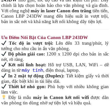
chính là lựa chọn hoàn hảo cho văn phòng và gia đình.
Với công nghệ
máy in laser Canon đen trắng
tiên tiến,
Canon LBP 243DW mang đến hiệu suất in vượt trội,
bản in sắc nét và khả năng kết nối không dây tiện lợi.
Ưu Điểm Nổi Bật Của Canon LBP 243DW
Tốc độ in vượt trội:
Lên đến 33 trang/phút, lý
tưởng cho nhu cầu in ấn văn phòng.
Độ phân giải cao:
1200 x 1200 dpi cho bản in sắc
nét, rõ ràng.
Kết nối linh hoạt:
Hỗ trợ USB, LAN, WiFi – dễ
dàng in từ
, điện thoại, laptop.
máy tính
In 2 mặt tự động (Duplex):
Tiết kiệm giấy và thời
gian, đặc biệt khi in tài liệu dài.
Thiết kế nhỏ gọn:
Phù hợp với nhiều không gian
làm việc.
Đây là mẫu
máy in Canon kết nối wifi
được dân
văn phòng tin dùng nhờ sự tiện lợi và hiệu quả.