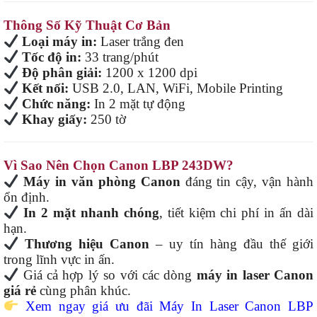
Thông Số Kỹ Thuật Cơ Bản
Loại máy in:
Laser trắng đen
Tốc độ in:
33 trang/phút
Độ phân giải:
1200 x 1200 dpi
Kết nối:
USB 2.0, LAN, WiFi, Mobile Printing
Chức năng:
In 2 mặt tự động
Khay giấy:
250 tờ
Vì Sao Nên Chọn Canon LBP 243DW?
Máy in văn phòng Canon
đáng tin cậy, vận hành
ổn định.
In 2 mặt nhanh chóng
, tiết kiệm chi phí in ấn dài
hạn.
Thương hiệu Canon
– uy tín hàng đầu thế giới
trong lĩnh vực in ấn.
Giá cả hợp lý so với các dòng
máy in laser Canon
giá rẻ
cùng phân khúc.
Xem ngay giá ưu đãi Máy In Laser Canon LBP