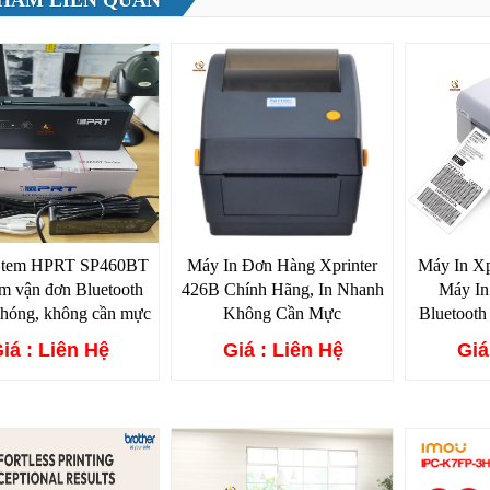
HẨM LIÊN QUAN
n tem HPRT SP460BT
Máy In Đơn Hàng Xprinter
Máy In Xp
em vận đơn Bluetooth
426B Chính Hãng, In Nhanh
Máy I
chóng, không cần mực
Không Cần Mực
Bluetooth
iá : Liên Hệ
Giá : Liên Hệ
Giá