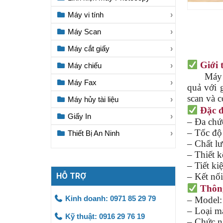
Máy vi tính
Máy Scan
Máy cắt giấy
Giới 
Máy chiếu
Máy 
Máy Fax
quả với 
scan và 
Máy hủy tài liệu
Đặc đ
Giấy In
– Đa chức
– Tốc độ 
Thiết Bị An Ninh
– Chất lư
– Thiết k
– Tiết ki
HỖ TRỢ
– Kết nối
Thông
Kinh doanh: 0971 85 29 79
– Model:
– Loại má
Kỹ thuật: 0916 29 76 19
– Chức n