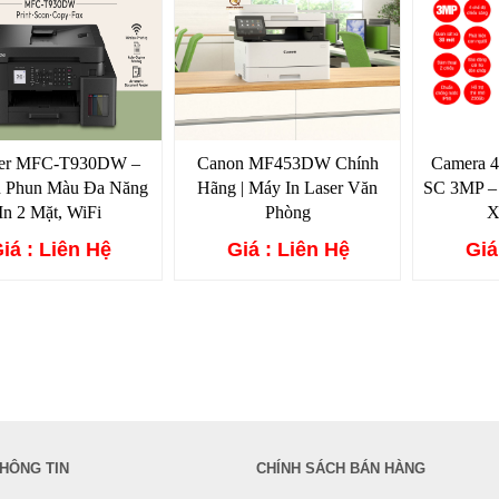
her MFC-T930DW –
Canon MF453DW Chính
Camera 
n Phun Màu Đa Năng
Hãng | Máy In Laser Văn
SC 3MP –
In 2 Mặt, WiFi
Phòng
X
iá : Liên Hệ
Giá : Liên Hệ
Giá
HÔNG TIN
CHÍNH SÁCH BÁN HÀNG