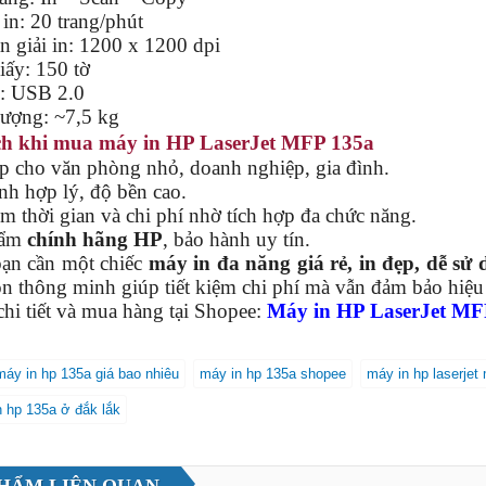
in: 20 trang/phút
n giải in: 1200 x 1200 dpi
iấy: 150 tờ
i: USB 2.0
lượng: ~7,5 kg
ch khi mua máy in HP LaserJet MFP 135a
p cho văn phòng nhỏ, doanh nghiệp, gia đình.
nh hợp lý, độ bền cao.
ệm thời gian và chi phí nhờ tích hợp đa chức năng.
hẩm
chính hãng HP
, bảo hành uy tín.
ạn cần một chiếc
máy in đa năng giá rẻ, in đẹp, dễ sử
ọn thông minh giúp tiết kiệm chi phí mà vẫn đảm bảo hiệu
i tiết và mua hàng tại Shopee:
Máy in HP LaserJet MF
máy in hp 135a giá bao nhiêu
máy in hp 135a shopee
máy in hp laserjet
 hp 135a ở đắk lắk