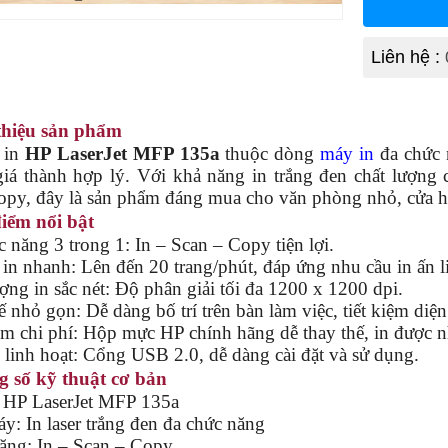
Liên hệ :
thiệu sản phẩm
in
HP LaserJet MFP 135a
thuộc dòng
máy in
đa chức 
giá thành hợp lý. Với khả năng in trắng đen chất lượng 
copy, đây là sản phẩm đáng mua cho văn phòng nhỏ, cửa h
iểm nổi bật
 năng 3 trong 1: In – Scan – Copy tiện lợi.
in nhanh: Lên đến 20 trang/phút, đáp ứng nhu cầu in ấn li
ợng in sắc nét: Độ phân giải tối đa 1200 x 1200 dpi.
ế nhỏ gọn: Dễ dàng bố trí trên bàn làm việc, tiết kiệm diện 
ệm chi phí: Hộp mực HP chính hãng dễ thay thế, in được n
 linh hoạt: Cổng USB 2.0, dễ dàng cài đặt và sử dụng.
 số kỹ thuật cơ bản
 HP LaserJet MFP 135a
y: In laser trắng đen đa chức năng
ăng: In – Scan – Copy