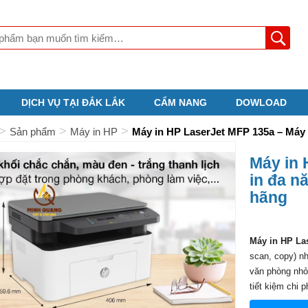
DỊCH VỤ TẠI ĐẮK LẮK
CẨM NANG
DOWLOAD
>
>
>
Sản phẩm
Máy in HP
Máy in HP LaserJet MFP 135a – Máy i
Máy in 
in đa n
hãng
Máy in HP La
scan, copy) nh
văn phòng nhỏ 
tiết kiệm chi p