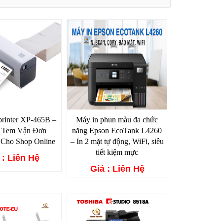
rinter XP-465B –
Máy in phun màu đa chức
n Tem Vận Đơn
năng Epson EcoTank L4260
 Cho Shop Online
– In 2 mặt tự động, WiFi, siêu
tiết kiệm mực
 : Liên Hệ
Giá : Liên Hệ