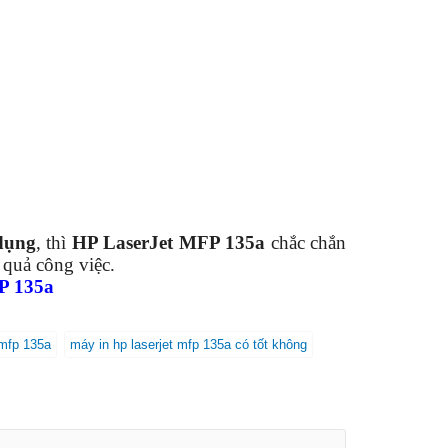
 dụng
, thì
HP LaserJet MFP 135a
chắc chắn
 quả công việc.
P 135a
 mfp 135a
máy in hp laserjet mfp 135a có tốt không