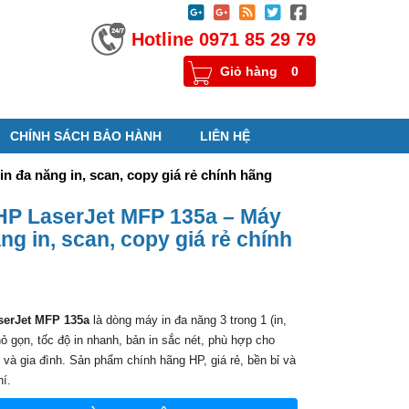





Hotline 0971 85 29 79
Giỏ hàng
0
CHÍNH SÁCH BẢO HÀNH
LIÊN HỆ
n đa năng in, scan, copy giá rẻ chính hãng
HP LaserJet MFP 135a – Máy
ăng in, scan, copy giá rẻ chính
serJet MFP 135a
là dòng máy in đa năng 3 trong 1 (in,
ỏ gọn, tốc độ in nhanh, bản in sắc nét, phù hợp cho
và gia đình. Sản phẩm chính hãng HP, giá rẻ, bền bỉ và
hí.