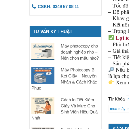
– Tốc độ 
CSKH: 0349 57 08 11
– Độ phâ
– Khay g
– Kết nố
– Trọng 
TƯ VẤN KỸ THUẬT
Lợi í
– Phù hợ
Máy photocopy cho
– Giá thà
doanh nghiệp nhỏ –
– Tiết ki
Nên chọn mẫu nào?
– Sản p
Nếu b
Máy Photocopy Bị
là lựa ch
Kẹt Giấy – Nguyên
Nhân & Cách Khắc
Xem ch
Phục
Từ Khóa
Cách In Tiết Kiệm
Giấy Và Mực Cho
mua máy in
Sinh Viên Hiệu Quả
Nhất