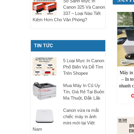
SẢN P
So Sánh Mực In
Canon 325 Và Canon
337 – Loại Nào Tiết
Kiệm Hơn Cho Văn Phòng?
TIN TỨC
5 Loại Mực In Canon
Phổ Biến Và Dễ Tìm
Máy i
Trên Shopee
– In t
Mua Máy In Cũ Uy
nhanh 
Tín, Giá Rẻ Tại Buôn
G
Ma Thuột, Đắk Lắk
Canon vừa ra mắt
chiếc máy in ảnh
mini mới tại Việt
Nam