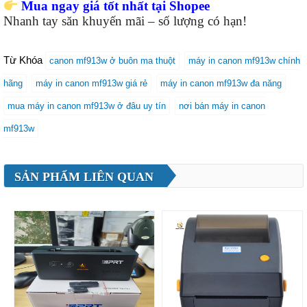
Mua ngay giá tốt nhất tại Shopee
Nhanh tay săn khuyến mãi – số lượng có hạn!
Từ Khóa
canon mf913w ở buôn ma thuột
máy in canon mf913w chính
hãng
máy in canon mf913w giá rẻ
máy in canon mf913w đa năng
mua máy in canon mf913w ở đâu uy tín
nơi bán máy in canon
mf913w
SẢN PHẨM LIÊN QUAN