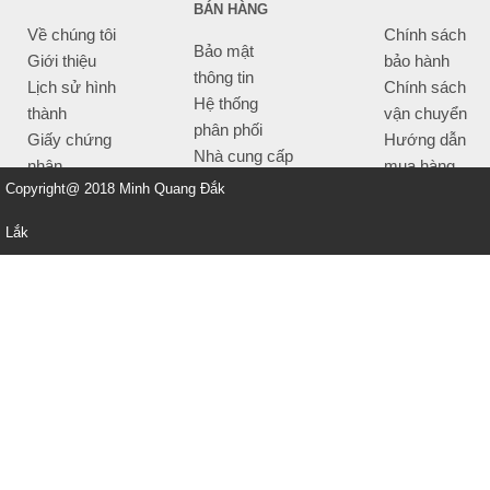
BÁN HÀNG
Về chúng tôi
Chính sách
Bảo mật
Giới thiệu
bảo hành
thông tin
Lịch sử hình
Chính sách
Hệ thống
thành
vận chuyển
phân phối
Giấy chứng
Hướng dẫn
Nhà cung cấp
nhận
mua hàng
Tiêu chí bán
Copyright@ 2018 Minh Quang Đắk
Thông tin
hàng
thanh toán
Lắk