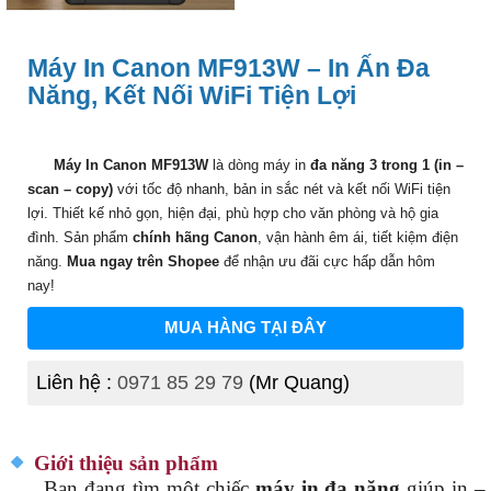
Máy In Canon MF913W – In Ấn Đa
Năng, Kết Nối WiFi Tiện Lợi
Máy In Canon MF913W
là dòng máy in
đa năng 3 trong 1 (in –
scan – copy)
với tốc độ nhanh, bản in sắc nét và kết nối WiFi tiện
lợi. Thiết kế nhỏ gọn, hiện đại, phù hợp cho văn phòng và hộ gia
đình. Sản phẩm
chính hãng Canon
, vận hành êm ái, tiết kiệm điện
năng.
Mua ngay trên Shopee
để nhận ưu đãi cực hấp dẫn hôm
nay!
MUA HÀNG TẠI ĐÂY
Liên hệ :
0971 85 29 79
(Mr Quang)
Giới thiệu sản phẩm
Bạn đang tìm một chiếc
máy in đa năng
giúp in –