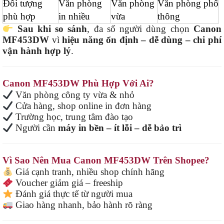
Đối tượng
Văn phòng
Văn phòng
Văn phòng phổ
phù hợp
in nhiều
vừa
thông
Sau khi so sánh
, đa số người dùng chọn
Canon
MF453DW
vì
hiệu năng ổn định – dễ dùng – chi phí
vận hành hợp lý
.
Canon MF453DW Phù Hợp Với Ai?
Văn phòng công ty vừa & nhỏ
Cửa hàng, shop online in đơn hàng
Trường học, trung tâm đào tạo
Người cần
máy in bền – ít lỗi – dễ bảo trì
Vì Sao Nên Mua Canon MF453DW Trên Shopee?
Giá cạnh tranh, nhiều shop chính hãng
Voucher giảm giá – freeship
Đánh giá thực tế từ người mua
Giao hàng nhanh, bảo hành rõ ràng