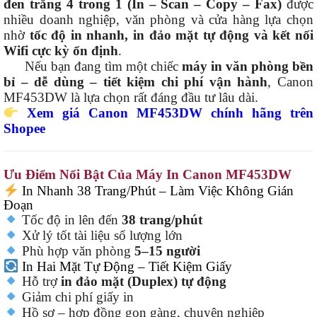
đen trắng 4 trong 1 (In – Scan – Copy – Fax)
được
nhiều doanh nghiệp, văn phòng và cửa hàng lựa chọn
nhờ
tốc độ in nhanh, in đảo mặt tự động và kết nối
Wifi cực kỳ ổn định
.
Nếu bạn đang tìm một chiếc
máy in văn phòng bền
bỉ – dễ dùng – tiết kiệm chi phí vận hành
, Canon
MF453DW là lựa chọn rất đáng đầu tư lâu dài.
Xem giá Canon MF453DW chính hãng trên
Shopee
Ưu Điểm Nổi Bật Của Máy In Canon MF453DW
In Nhanh 38 Trang/Phút – Làm Việc Không Gián
Đoạn
Tốc độ in lên đến
38 trang/phút
Xử lý tốt tài liệu số lượng lớn
Phù hợp văn phòng
5–15 người
In Hai Mặt Tự Động – Tiết Kiệm Giấy
Hỗ trợ
in đảo mặt (Duplex) tự động
Giảm chi phí giấy in
Hồ sơ – hợp đồng gọn gàng, chuyên nghiệp