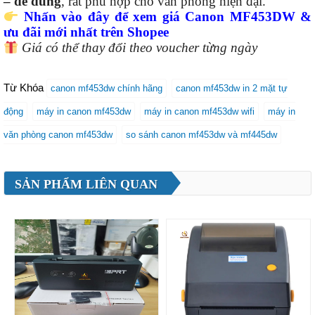
– dễ dùng
, rất phù hợp cho văn phòng hiện đại.
Nhấn vào đây để xem giá Canon MF453DW &
ưu đãi mới nhất trên Shopee
Giá có thể thay đổi theo voucher từng ngày
Từ Khóa
canon mf453dw chính hãng
canon mf453dw in 2 mặt tự
động
máy in canon mf453dw
máy in canon mf453dw wifi
máy in
văn phòng canon mf453dw
so sánh canon mf453dw và mf445dw
SẢN PHẨM LIÊN QUAN