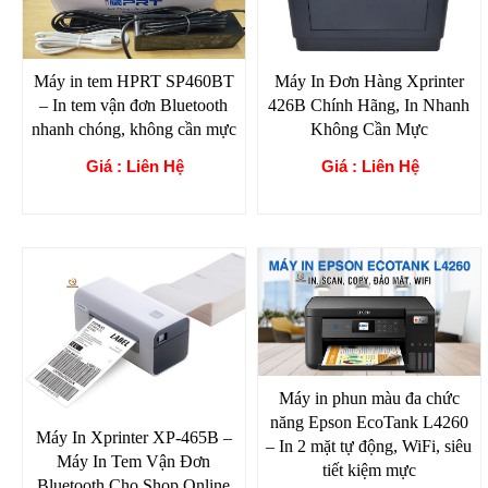
Máy in tem HPRT SP460BT
Máy In Đơn Hàng Xprinter
– In tem vận đơn Bluetooth
426B Chính Hãng, In Nhanh
nhanh chóng, không cần mực
Không Cần Mực
Giá : Liên Hệ
Giá : Liên Hệ
Máy in phun màu đa chức
năng Epson EcoTank L4260
Máy In Xprinter XP-465B –
– In 2 mặt tự động, WiFi, siêu
Máy In Tem Vận Đơn
tiết kiệm mực
Bluetooth Cho Shop Online