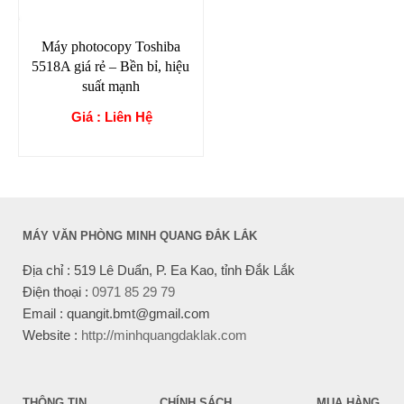
Máy photocopy Toshiba
5518A giá rẻ – Bền bỉ, hiệu
suất mạnh
Giá : Liên Hệ
MÁY VĂN PHÒNG MINH QUANG ĐẮK LẮK
Địa chỉ : 519 Lê Duẩn, P. Ea Kao, tỉnh Đắk Lắk
Điện thoại :
0971 85 29 79
Email : quangit.bmt@gmail.com
Website :
http://minhquangdaklak.com
THÔNG TIN
CHÍNH SÁCH
MUA HÀNG