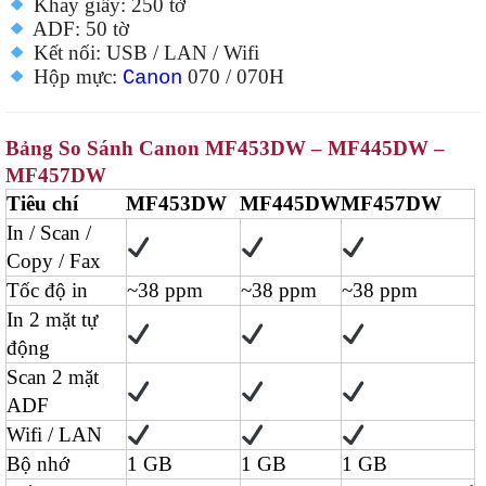
Khay giấy: 250 tờ
ADF: 50 tờ
Kết nối: USB / LAN / Wifi
Hộp mực:
070 / 070H
Canon
Bảng So Sánh Canon MF453DW – MF445DW –
MF457DW
Tiêu chí
MF453DW
MF445DW
MF457DW
In / Scan /
Copy / Fax
Tốc độ in
~38 ppm
~38 ppm
~38 ppm
In 2 mặt tự
động
Scan 2 mặt
ADF
Wifi / LAN
Bộ nhớ
1 GB
1 GB
1 GB