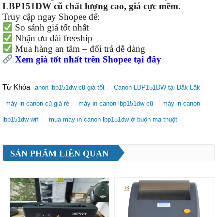
LBP151DW cũ chất lượng cao, giá cực mềm
.
Truy cập ngay Shopee để:
So sánh giá tốt nhất
Nhận ưu đãi freeship
Mua hàng an tâm – đổi trả dễ dàng
Xem giá tốt nhất trên Shopee tại đây
Từ Khóa
anon lbp151dw cũ giá tốt
Canon LBP151DW tại Đắk Lắk
máy in canon cũ giá rẻ
máy in canon lbp151dw cũ
máy in canon
lbp151dw wifi
mua máy in canon lbp151dw ở buôn ma thuột
SẢN PHẨM LIÊN QUAN