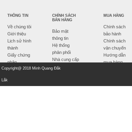
THÔNG TIN
CHÍNH SÁCH
MUA HÀNG
BÁN HÀNG
Về chúng tôi
Chính sách
Bảo mật
Giới thiệu
bảo hành
thông tin
Lịch sử hình
Chính sách
Hệ thống
thành
vận chuyển
phân phối
Giấy chứng
Hướng dẫn
Nhà cung cấp
nhận
mua hàng
Tiêu chí bán
Copyright@ 2018 Minh Quang Đắk
Thông tin
hàng
thanh toán
Lắk