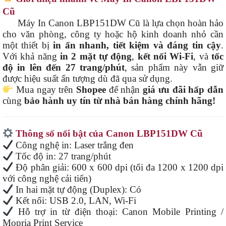
Cũ
Máy In Canon LBP151DW Cũ là lựa chọn hoàn hảo
cho văn phòng, công ty hoặc hộ kinh doanh nhỏ cần
một thiết bị
in ấn nhanh, tiết kiệm và đáng tin cậy
.
Với khả năng
in 2 mặt tự động
,
kết nối Wi-Fi
, và
tốc
độ in lên đến 27 trang/phút
, sản phẩm này vẫn giữ
được hiệu suất ấn tượng dù đã qua sử dụng.
Mua ngay trên
Shopee
để nhận
giá ưu đãi hấp dẫn
cùng
bảo hành uy tín từ nhà bán hàng chính hãng!
Thông số nổi bật của Canon LBP151DW Cũ
Công nghệ in: Laser trắng đen
Tốc độ in: 27 trang/phút
Độ phân giải: 600 x 600 dpi (tối đa 1200 x 1200 dpi
với công nghệ cải tiến)
In hai mặt tự động (Duplex): Có
Kết nối: USB 2.0, LAN, Wi-Fi
Hỗ trợ in từ điện thoại: Canon Mobile Printing /
Mopria Print Service