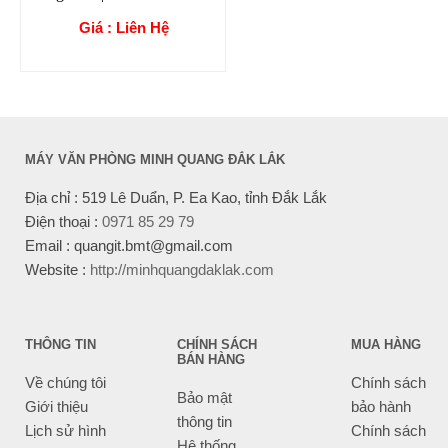
Giá : Liên Hệ
MÁY VĂN PHÒNG MINH QUANG ĐẮK LẮK
Địa chỉ : 519 Lê Duẩn, P. Ea Kao, tỉnh Đắk Lắk
Điện thoại :
0971 85 29 79
Email : quangit.bmt@gmail.com
Website :
http://minhquangdaklak.com
THÔNG TIN
CHÍNH SÁCH
MUA HÀNG
BÁN HÀNG
Về chúng tôi
Chính sách
Bảo mật
Giới thiệu
bảo hành
thông tin
Lịch sử hình
Chính sách
Hệ thống