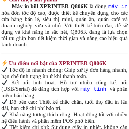
Máy in bill XPRINTER Q806K
là dòng
máy in
hóa đơn tốc độ cao, được thiết kế chuyên dụng cho các
cửa hàng bán lẻ, siêu thị mini, quán ăn, quán café và
doanh nghiệp vừa và nhỏ. Với thiết kế hiện đại, dễ sử
dụng và khả năng in sắc nét, Q806K đang là lựa chọn
tối ưu giúp bạn tiết kiệm thời gian và nâng cao hiệu quả
kinh doanh.
Ưu điểm nổi bật của XPRINTER Q806K
Tốc độ in nhanh chóng: Giúp xử lý đơn hàng nhanh,
hạn chế tình trạng ùn ứ khi thanh toán.
Kết nối linh hoạt: Hỗ trợ nhiều cổng kết nối
(USB/Serial) dễ dàng tích hợp với
và phần
máy tính
mềm bán hàng.
Độ bền cao: Thiết kế chắc chắn, tuổi thọ đầu in lâu
dài, hạn chế chi phí bảo trì.
Khả năng tương thích rộng: Hoạt động tốt với nhiều
hệ điều hành và phần mềm POS phổ biến.
Tiết kiệm chi phí: Sử dụng giấy in nhiệt, không cần