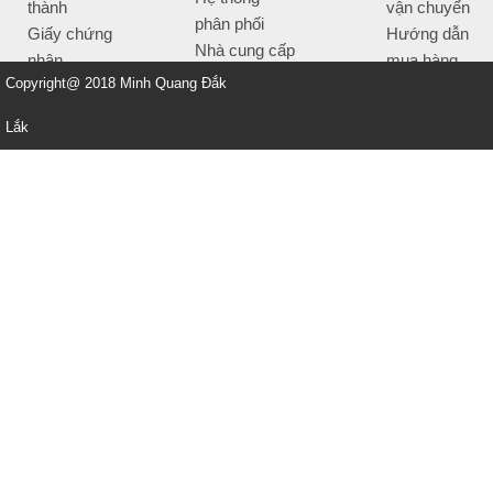
thành
vận chuyển
phân phối
Giấy chứng
Hướng dẫn
Nhà cung cấp
nhận
mua hàng
Tiêu chí bán
Copyright@ 2018 Minh Quang Đắk
Thông tin
hàng
thanh toán
Lắk