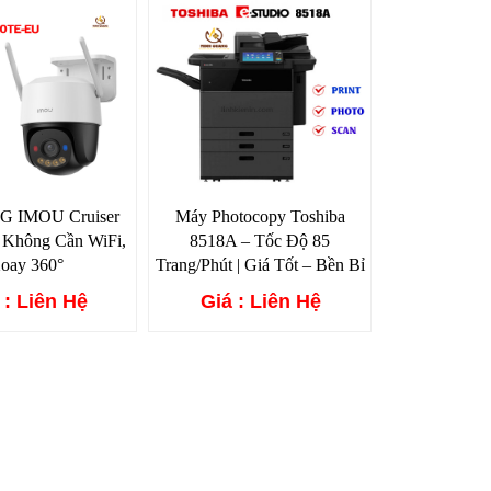
4G IMOU Cruiser
Máy Photocopy Toshiba
 Không Cần WiFi,
8518A – Tốc Độ 85
oay 360°
Trang/Phút | Giá Tốt – Bền Bỉ
 : Liên Hệ
Giá : Liên Hệ