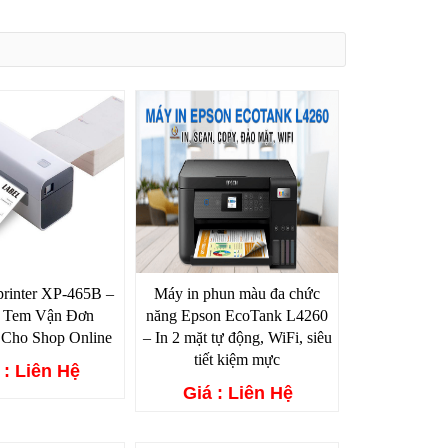
rinter XP-465B –
Máy in phun màu đa chức
n Tem Vận Đơn
năng Epson EcoTank L4260
 Cho Shop Online
– In 2 mặt tự động, WiFi, siêu
tiết kiệm mực
 : Liên Hệ
Giá : Liên Hệ