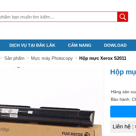
DỊCH VỤ TẠI ĐẮK LẮK
CẨM NANG
DOWLOAD
>
>
>
Sản phẩm
Mực máy Photocopy
Hộp mực Xerox S2011
Hộp mự
Hãng sản xuấ
Bảo hành: C
Liên hệ :