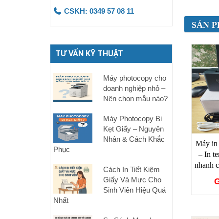
CSKH: 0349 57 08 11
SẢN P
TƯ VẤN KỸ THUẬT
Máy photocopy cho
doanh nghiệp nhỏ –
Nên chọn mẫu nào?
Máy Photocopy Bị
Kẹt Giấy – Nguyên
Nhân & Cách Khắc
Máy i
Phục
– In t
nhanh 
Cách In Tiết Kiệm
Giấy Và Mực Cho
G
Sinh Viên Hiệu Quả
Nhất