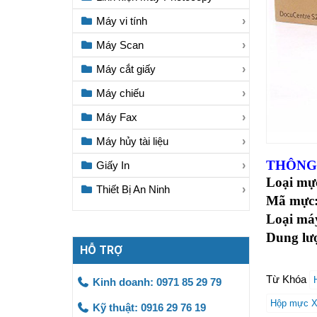
Máy vi tính
Máy Scan
Máy cắt giấy
Máy chiếu
Máy Fax
Máy hủy tài liệu
THÔNG 
Giấy In
Loại mự
Thiết Bị An Ninh
Mã mực
Loại má
Dung lư
HỖ TRỢ
Từ Khóa
Kinh doanh: 0971 85 29 79
Hộp mực X
Kỹ thuật: 0916 29 76 19