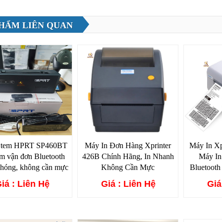
HẨM LIÊN QUAN
n tem HPRT SP460BT
Máy In Đơn Hàng Xprinter
Máy In Xp
em vận đơn Bluetooth
426B Chính Hãng, In Nhanh
Máy I
chóng, không cần mực
Không Cần Mực
Bluetooth
iá : Liên Hệ
Giá : Liên Hệ
Giá