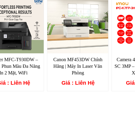
her MFC-T930DW –
Canon MF453DW Chính
Camera 
n Phun Màu Đa Năng
Hãng | Máy In Laser Văn
SC 3MP –
In 2 Mặt, WiFi
Phòng
X
iá : Liên Hệ
Giá : Liên Hệ
Giá