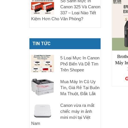
So Sánh Mực In
Canon 325 Và Canon
337 – Loại Nào Tiết
Kiệm Hơn Cho Văn Phòng?
TIN TỨC
Brot
5 Loại Mực In Canon
Máy I
Phổ Biến Và Dễ Tìm
Trên Shopee
G
Mua Máy In Cũ Uy
Tín, Giá Rẻ Tại Buôn
Ma Thuột, Đắk Lắk
Canon vừa ra mắt
chiếc máy in ảnh
mini mới tại Việt
Nam