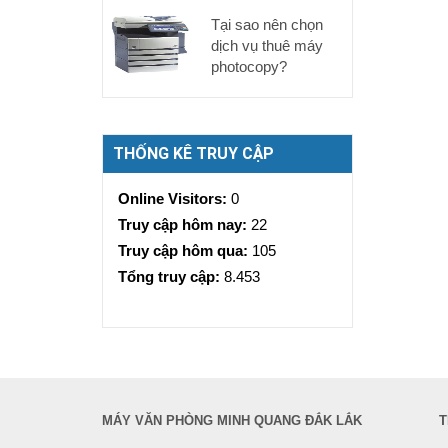
Tại sao nên chọn
dịch vụ thuê máy
photocopy?
THỐNG KÊ TRUY CẬP
Online Visitors:
0
Truy cập hôm nay:
22
Truy cập hôm qua:
105
Tổng truy cập:
8.453
MÁY VĂN PHÒNG MINH QUANG ĐẮK LẮK
T