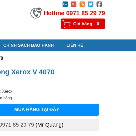





Hotline 0971 85 29 79
Giỏ hàng
0
CHÍNH SÁCH BẢO HÀNH
LIÊN HỆ
70
ng Xerox V 4070
: Xerox
eo hãng
MUA HÀNG TẠI ĐÂY
0971 85 29 79
(Mr Quang)