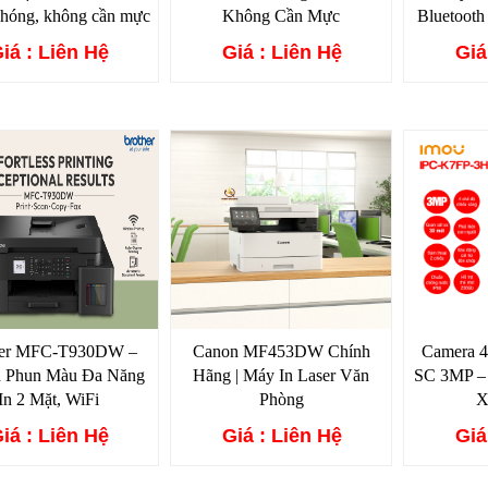
chóng, không cần mực
Không Cần Mực
Bluetooth
iá : Liên Hệ
Giá : Liên Hệ
Giá
her MFC-T930DW –
Canon MF453DW Chính
Camera 
n Phun Màu Đa Năng
Hãng | Máy In Laser Văn
SC 3MP –
In 2 Mặt, WiFi
Phòng
X
iá : Liên Hệ
Giá : Liên Hệ
Giá