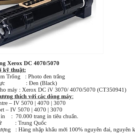
ng Xerox DC 4070/5070
 kỹ thuật:
ụm Trống : Photo đen trắng
mực : Đen (Black)
ho máy : Xerox DC iV 3070/ 4070/5070 (CT350941)
ương thích với các dòng máy
:
re – IV 5070 | 4070 | 3070
t – IV 5070 | 4070 | 3070
 in : 70.000 trang in tiêu chuẩn.
xứ : Trung Quốc
ượng : Hàng nhập khẩu mới 100% nguyên đai, nguyên k