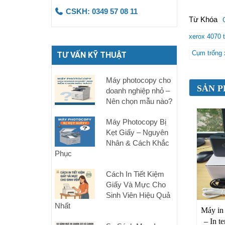
CSKH: 0349 57 08 11
Từ Khóa
xerox 4070 
Cụm trống 
TƯ VẤN KỸ THUẬT
Máy photocopy cho
SẢN P
doanh nghiệp nhỏ –
Nên chọn mẫu nào?
Máy Photocopy Bị
Kẹt Giấy – Nguyên
Nhân & Cách Khắc
Phục
Cách In Tiết Kiệm
Giấy Và Mực Cho
Sinh Viên Hiệu Quả
Nhất
Máy i
– In t