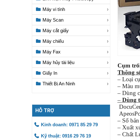
Máy vi tính
Máy Scan
Máy cắt giấy
Máy chiếu
Máy Fax
Máy hủy tài liệu
Cụm trố
Thông số
Giấy In
– Loại c
Thiết Bị An Ninh
– Màu 
– Dùng c
–
Dùng t
DocuCent
HỖ TRỢ
ApeosPor
– Số bản
Kinh doanh: 0971 85 29 79
– Xuất 
– Chất L
Kỹ thuật: 0916 29 76 19