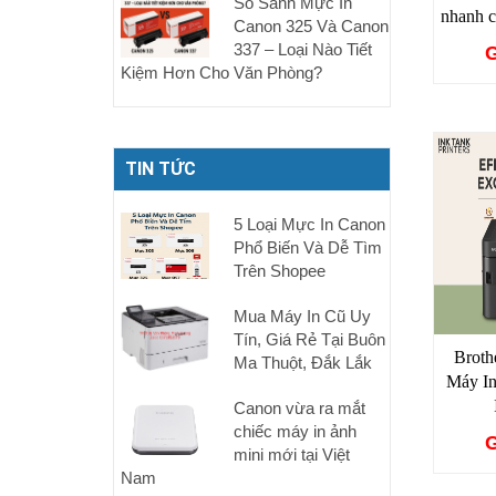
So Sánh Mực In
nhanh 
Canon 325 Và Canon
337 – Loại Nào Tiết
G
Kiệm Hơn Cho Văn Phòng?
TIN TỨC
5 Loại Mực In Canon
Phổ Biến Và Dễ Tìm
Trên Shopee
Mua Máy In Cũ Uy
Tín, Giá Rẻ Tại Buôn
Brot
Ma Thuột, Đắk Lắk
Máy I
Canon vừa ra mắt
chiếc máy in ảnh
G
mini mới tại Việt
Nam