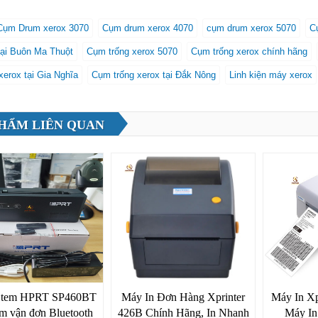
Cụm Drum xerox 3070
Cụm drum xerox 4070
cụm drum xerox 5070
C
tại Buôn Ma Thuột
Cụm trống xerox 5070
Cụm trống xerox chính hãng
xerox tại Gia Nghĩa
Cụm trống xerox tại Đắk Nông
Linh kiện máy xerox
HẨM LIÊN QUAN
n tem HPRT SP460BT
Máy In Đơn Hàng Xprinter
Máy In Xp
em vận đơn Bluetooth
426B Chính Hãng, In Nhanh
Máy I