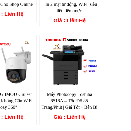
 Cho Shop Online
– In 2 mặt tự động, WiFi, siêu
tiết kiệm mực
 : Liên Hệ
Giá : Liên Hệ
4G IMOU Cruiser
Máy Photocopy Toshiba
 Không Cần WiFi,
8518A – Tốc Độ 85
oay 360°
Trang/Phút | Giá Tốt – Bền Bỉ
 : Liên Hệ
Giá : Liên Hệ