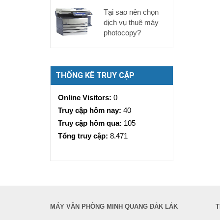
Tại sao nên chọn
dịch vụ thuê máy
photocopy?
THỐNG KÊ TRUY CẬP
Online Visitors:
0
Truy cập hôm nay:
40
Truy cập hôm qua:
105
Tổng truy cập:
8.471
MÁY VĂN PHÒNG MINH QUANG ĐẮK LẮK
T