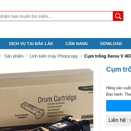
DỊCH VỤ TẠI ĐẮK LẮK
CẨM NANG
DOWLOAD
>
>
>
Sản phẩm
Linh kiện máy Photocopy
Cụm trống Xerox V 40
Cụm trố
Hãng sản xuất
Bảo hành: Th
Liên hệ :