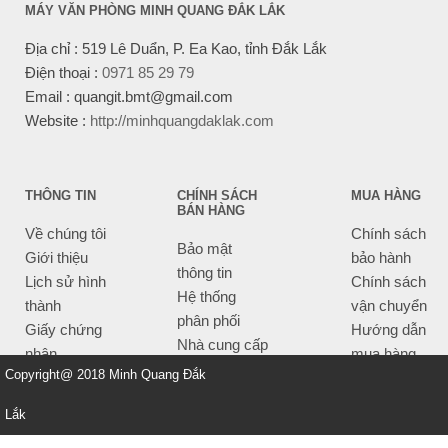
MÁY VĂN PHÒNG MINH QUANG ĐẮK LẮK
Địa chỉ : 519 Lê Duẩn, P. Ea Kao, tỉnh Đắk Lắk
Điện thoại :
0971 85 29 79
Email : quangit.bmt@gmail.com
Website :
http://minhquangdaklak.com
THÔNG TIN
CHÍNH SÁCH
MUA HÀNG
BÁN HÀNG
Về chúng tôi
Chính sách
Bảo mật
Giới thiệu
bảo hành
thông tin
Lịch sử hình
Chính sách
Hệ thống
thành
vận chuyển
phân phối
Giấy chứng
Hướng dẫn
Nhà cung cấp
nhận
mua hàng
Tiêu chí bán
Copyright@ 2018 Minh Quang Đắk
Thông tin
hàng
thanh toán
Lắk