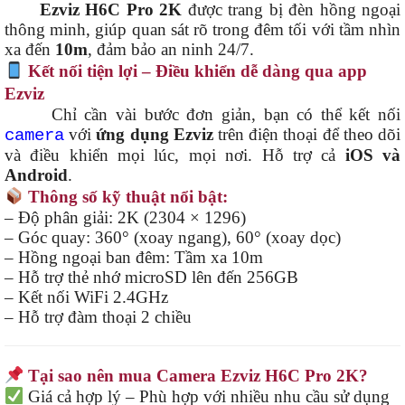
Ezviz H6C Pro 2K
được trang bị đèn hồng ngoại
thông minh, giúp quan sát rõ trong đêm tối với tầm nhìn
xa đến
10m
, đảm bảo an ninh 24/7.
Kết nối tiện lợi – Điều khiển dễ dàng qua app
Ezviz
Chỉ cần vài bước đơn giản, bạn có thể kết nối
với
ứng dụng Ezviz
trên điện thoại để theo dõi
camera
và điều khiển mọi lúc, mọi nơi. Hỗ trợ cả
iOS và
Android
.
Thông số kỹ thuật nổi bật:
– Độ phân giải: 2K (2304 × 1296)
– Góc quay: 360° (xoay ngang), 60° (xoay dọc)
– Hồng ngoại ban đêm: Tầm xa 10m
– Hỗ trợ thẻ nhớ microSD lên đến 256GB
– Kết nối WiFi 2.4GHz
– Hỗ trợ đàm thoại 2 chiều
Tại sao nên mua Camera Ezviz H6C Pro 2K?
Giá cả hợp lý – Phù hợp với nhiều nhu cầu sử dụng