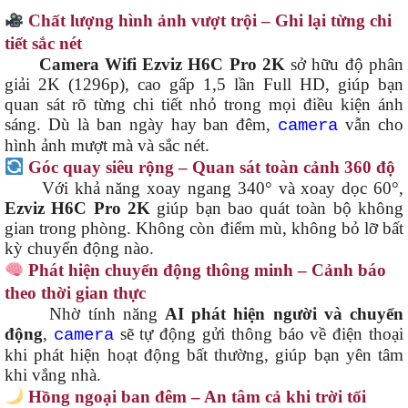
Chất lượng hình ảnh vượt trội – Ghi lại từng chi
tiết sắc nét
Camera Wifi Ezviz H6C Pro 2K
sở hữu độ phân
giải 2K (1296p), cao gấp 1,5 lần Full HD, giúp bạn
quan sát rõ từng chi tiết nhỏ trong mọi điều kiện ánh
sáng. Dù là ban ngày hay ban đêm,
vẫn cho
camera
hình ảnh mượt mà và sắc nét.
Góc quay siêu rộng – Quan sát toàn cảnh 360 độ
Với khả năng xoay ngang 340° và xoay dọc 60°,
Ezviz H6C Pro 2K
giúp bạn bao quát toàn bộ không
gian trong phòng. Không còn điểm mù, không bỏ lỡ bất
kỳ chuyển động nào.
Phát hiện chuyển động thông minh – Cảnh báo
theo thời gian thực
Nhờ tính năng
AI phát hiện người và chuyển
động
,
sẽ tự động gửi thông báo về điện thoại
camera
khi phát hiện hoạt động bất thường, giúp bạn yên tâm
khi vắng nhà.
Hồng ngoại ban đêm – An tâm cả khi trời tối