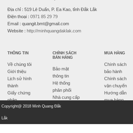
Địa chỉ : 519 Lê Duẩn, P. Ea Kao, tỉnh Đắk Lắk
Điện thoại :
0971 85 29 79
Email : quangit.bmt@gmail.com
Website :
http://minhquangdaklak.com
THÔNG TIN
CHÍNH SÁCH
MUA HÀNG
BÁN HÀNG
Về chúng tôi
Chính sách
Bảo mật
Giới thiệu
bảo hành
thông tin
Lịch sử hình
Chính sách
Hệ thống
thành
vận chuyển
phân phối
Giấy chứng
Hướng dẫn
Nhà cung cấp
nhận
mua hàng
Tiêu chí bán
Copyright@ 2018 Minh Quang Đắk
Thông tin
hàng
thanh toán
Lắk