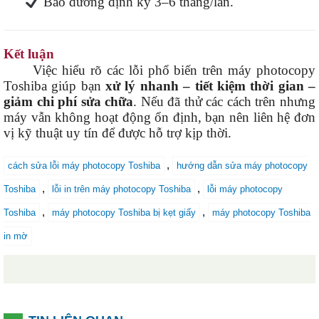
Bảo dưỡng định kỳ 3–6 tháng/lần.
Kết luận
Việc hiểu rõ các lỗi phổ biến trên máy photocopy
Toshiba giúp bạn
xử lý nhanh – tiết kiệm thời gian –
giảm chi phí sửa chữa
. Nếu đã thử các cách trên nhưng
máy vẫn không hoạt động ổn định, bạn nên liên hệ đơn
vị kỹ thuật uy tín để được hỗ trợ kịp thời.
,
cách sửa lỗi máy photocopy Toshiba
hướng dẫn sửa máy photocopy
,
,
Toshiba
lỗi in trên máy photocopy Toshiba
lỗi máy photocopy
,
,
Toshiba
máy photocopy Toshiba bị kẹt giấy
máy photocopy Toshiba
in mờ