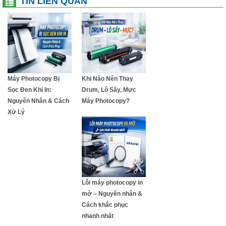
TIN LIÊN QUAN
Máy Photocopy Bị
Khi Nào Nên Thay
Sọc Đen Khi In:
Drum, Lô Sấy, Mực
Nguyên Nhân & Cách
Máy Photocopy?
Xử Lý
Lỗi máy photocopy in
mờ – Nguyên nhân &
Cách khắc phục
nhanh nhất