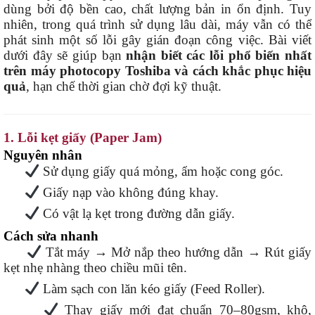
dùng bởi độ bền cao, chất lượng bản in ổn định. Tuy
nhiên, trong quá trình sử dụng lâu dài, máy vẫn có thể
phát sinh một số lỗi gây gián đoạn công việc. Bài viết
dưới đây sẽ giúp bạn
nhận biết các lỗi phổ biến nhất
trên máy photocopy Toshiba và cách khắc phục hiệu
quả
, hạn chế thời gian chờ đợi kỹ thuật.
1. Lỗi kẹt giấy (Paper Jam)
Nguyên nhân
Sử dụng giấy quá mỏng, ẩm hoặc cong góc.
Giấy nạp vào không đúng khay.
Có vật lạ kẹt trong đường dẫn giấy.
Cách sửa nhanh
Tắt máy → Mở nắp theo hướng dẫn → Rút giấy
kẹt nhẹ nhàng theo chiều mũi tên.
Làm sạch con lăn kéo giấy (Feed Roller).
Thay giấy mới đạt chuẩn 70–80gsm, khô,