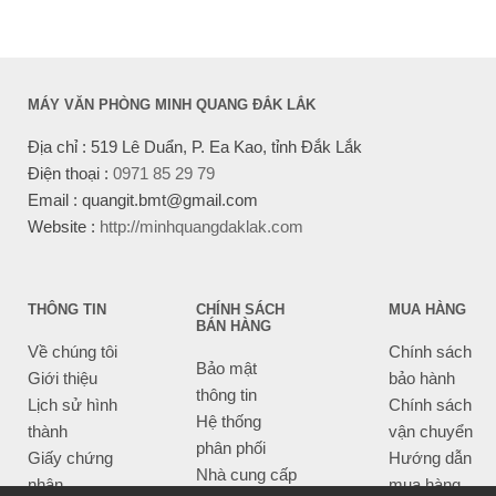
MÁY VĂN PHÒNG MINH QUANG ĐẮK LẮK
Địa chỉ : 519 Lê Duẩn, P. Ea Kao, tỉnh Đắk Lắk
Điện thoại :
0971 85 29 79
Email : quangit.bmt@gmail.com
Website :
http://minhquangdaklak.com
THÔNG TIN
CHÍNH SÁCH
MUA HÀNG
BÁN HÀNG
Về chúng tôi
Chính sách
Bảo mật
Giới thiệu
bảo hành
thông tin
Lịch sử hình
Chính sách
Hệ thống
thành
vận chuyển
phân phối
Giấy chứng
Hướng dẫn
Nhà cung cấp
nhận
mua hàng