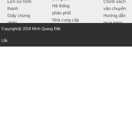
Lịch sử hình
Chính sách
Hệ thống
thành
vận chuyển
phân phối
Giấy chứng
Hướng dẫn
Nhà cung cấp
nhận
mua hàng
Tiêu chí bán
Copyright@ 2018 Minh Quang Đắk
Thông tin
hàng
thanh toán
Lắk