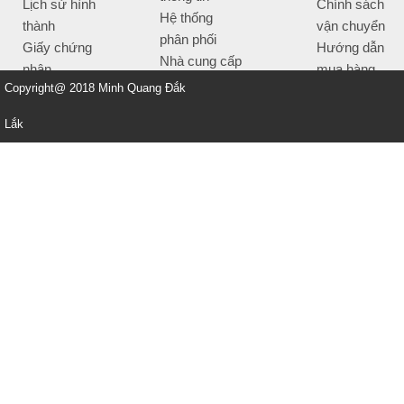
Lịch sử hình
Chính sách
Hệ thống
thành
vận chuyển
phân phối
Giấy chứng
Hướng dẫn
Nhà cung cấp
nhận
mua hàng
Tiêu chí bán
Copyright@ 2018 Minh Quang Đắk
Thông tin
hàng
thanh toán
Lắk