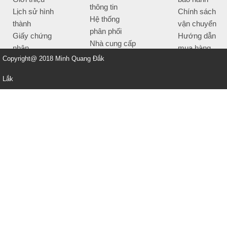
thông tin
Lịch sử hình
Chính sách
Hệ thống
thành
vận chuyển
phân phối
Giấy chứng
Hướng dẫn
Nhà cung cấp
nhận
mua hàng
Tiêu chí bán
Copyright@ 2018 Minh Quang Đắk
Thông tin
hàng
thanh toán
Lắk