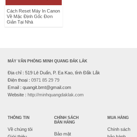
Cách Reset Máy In Canon
Về Mặc Định Gốc Đơn
Giản Tại Nhà
MÁY VĂN PHÒNG MINH QUANG ĐẮK LẮK
Địa chỉ : 519 Lê Duẩn, P. Ea Kao, tỉnh Đắk Lắk
Điện thoại :
0971 85 29 79
Email : quangit.bmt@gmail.com
Website :
http://minhquangdaklak.com
THÔNG TIN
CHÍNH SÁCH
MUA HÀNG
BÁN HÀNG
Về chúng tôi
Chính sách
Bảo mật
Giới thiệu
bảo hành