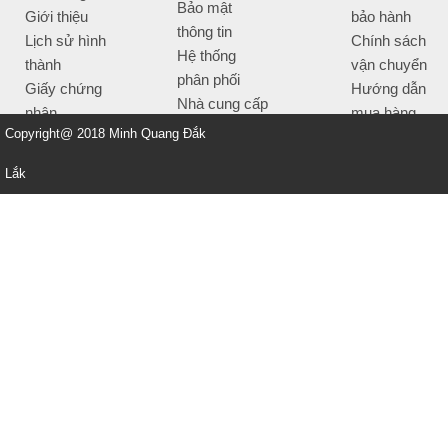
Bảo mật
Giới thiệu
bảo hành
thông tin
Lịch sử hình
Chính sách
Hệ thống
thành
vận chuyển
phân phối
Giấy chứng
Hướng dẫn
Nhà cung cấp
nhận
mua hàng
Tiêu chí bán
Copyright@ 2018 Minh Quang Đắk
Thông tin
hàng
thanh toán
Lắk