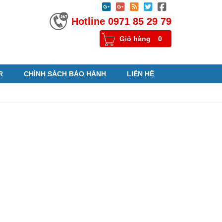





Hotline 0971 85 29 79
Giỏ hàng
0
R
CHÍNH SÁCH BẢO HÀNH
LIÊN HỆ