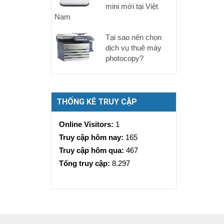
mini mới tại Việt
Nam
Tại sao nên chọn
dịch vụ thuê máy
photocopy?
THỐNG KÊ TRUY CẬP
Online Visitors:
1
Truy cập hôm nay:
165
Truy cập hôm qua:
467
Tổng truy cập:
8.297