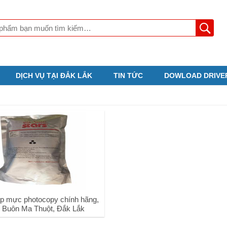
DỊCH VỤ TẠI ĐẮK LẮK
TIN TỨC
DOWLOAD DRIVE
p mực photocopy chính hãng,
ại Buôn Ma Thuột, Đắk Lắk