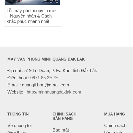
Lỗi máy photocopy in mờ
– Nguyên nhân & Cách
khắc phục nhanh nhất
MÁY VĂN PHÒNG MINH QUANG ĐẮK LẮK
Địa chỉ : 519 Lê Duẩn, P. Ea Kao, tỉnh Đắk Lắk
Điện thoại :
0971 85 29 79
Email : quangit.bmt@gmail.com
Website :
http://minhquangdaklak.com
THÔNG TIN
CHÍNH SÁCH
MUA HÀNG
BÁN HÀNG
Về chúng tôi
Chính sách
Bảo mật
Giới thiệu
bảo hành