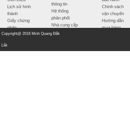
thông tin
Lịch sử hình
Chính sách
Hệ thống
thành
vận chuyển
phân phối
Giấy chứng
Hướng dẫn
Nhà cung cấp
nhận
mua hàng
Tiêu chí bán
Copyright@ 2018 Minh Quang Đắk
Thông tin
hàng
thanh toán
Lắk