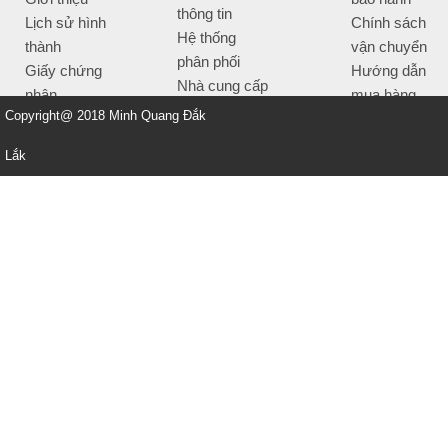
thông tin
Lịch sử hình
Chính sách
Hệ thống
thành
vận chuyển
phân phối
Giấy chứng
Hướng dẫn
Nhà cung cấp
nhận
mua hàng
Tiêu chí bán
Copyright@ 2018 Minh Quang Đắk
Thông tin
hàng
thanh toán
Lắk