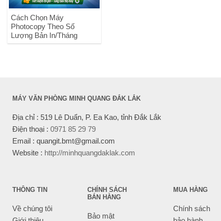
Cách Chọn Máy
Photocopy Theo Số
Lượng Bản In/Tháng
MÁY VĂN PHÒNG MINH QUANG ĐẮK LẮK
Địa chỉ : 519 Lê Duẩn, P. Ea Kao, tỉnh Đắk Lắk
Điện thoại :
0971 85 29 79
Email : quangit.bmt@gmail.com
Website :
http://minhquangdaklak.com
THÔNG TIN
CHÍNH SÁCH
MUA HÀNG
BÁN HÀNG
Về chúng tôi
Chính sách
Bảo mật
Giới thiệu
bảo hành