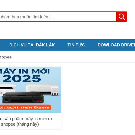
DỊCH VỤ TẠI ĐẮK LẮK
TIN TỨC
DOWLOAD DRIVE
shopee
ệu sản phẩm máy in mới ra
 shopee (tháng này)