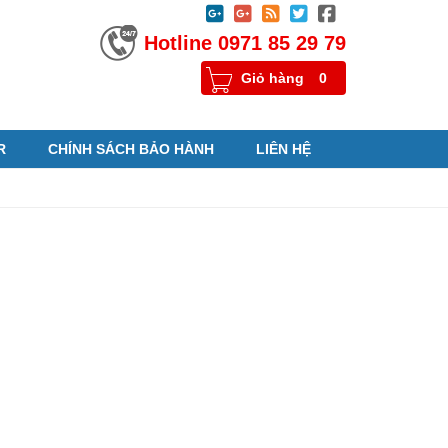





Hotline 0971 85 29 79
Giỏ hàng
0
R
CHÍNH SÁCH BẢO HÀNH
LIÊN HỆ