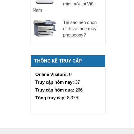
mini mới tại Việt
Nam
Tại sao nên chọn
dịch vụ thuê máy
photocopy?
THỐNG KÊ TRUY CẬP
Online Visitors:
0
Truy cập hôm nay:
37
Truy cập hôm qua:
266
Tổng truy cập:
8.379