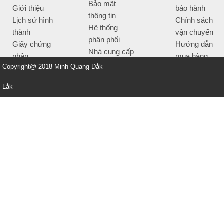
Bảo mật
Giới thiệu
bảo hành
thông tin
Lịch sử hình
Chính sách
Hệ thống
thành
vận chuyển
phân phối
Giấy chứng
Hướng dẫn
Nhà cung cấp
nhận
mua hàng
Tiêu chí bán
Copyright@ 2018 Minh Quang Đắk
Thông tin
hàng
thanh toán
Lắk