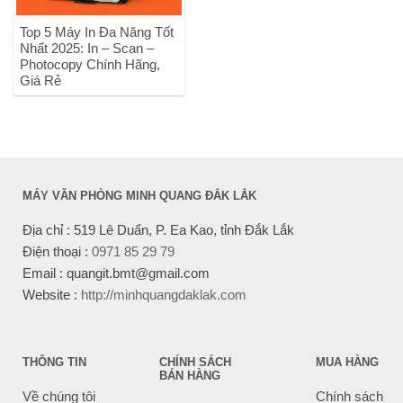
Top 5 Máy In Đa Năng Tốt
Nhất 2025: In – Scan –
Photocopy Chính Hãng,
Giá Rẻ
MÁY VĂN PHÒNG MINH QUANG ĐẮK LẮK
Địa chỉ : 519 Lê Duẩn, P. Ea Kao, tỉnh Đắk Lắk
Điện thoại :
0971 85 29 79
Email : quangit.bmt@gmail.com
Website :
http://minhquangdaklak.com
THÔNG TIN
CHÍNH SÁCH
MUA HÀNG
BÁN HÀNG
Về chúng tôi
Chính sách