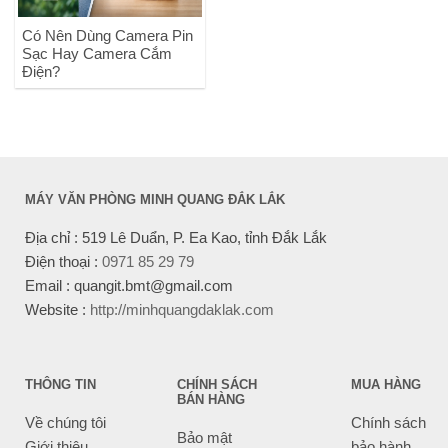
Có Nên Dùng Camera Pin
Sạc Hay Camera Cắm
Điện?
MÁY VĂN PHÒNG MINH QUANG ĐẮK LẮK
Địa chỉ : 519 Lê Duẩn, P. Ea Kao, tỉnh Đắk Lắk
Điện thoại :
0971 85 29 79
Email : quangit.bmt@gmail.com
Website :
http://minhquangdaklak.com
THÔNG TIN
CHÍNH SÁCH
MUA HÀNG
BÁN HÀNG
Về chúng tôi
Chính sách
Bảo mật
Giới thiệu
bảo hành