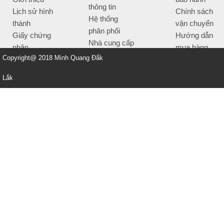
thông tin
Lịch sử hình
Chính sách
Hệ thống
thành
vận chuyển
phân phối
Giấy chứng
Hướng dẫn
Nhà cung cấp
nhận
mua hàng
Tiêu chí bán
Copyright@ 2018 Minh Quang Đắk
Thông tin
hàng
thanh toán
Lắk