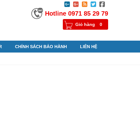





Hotline 0971 85 29 79
Giỏ hàng
0
R
CHÍNH SÁCH BẢO HÀNH
LIÊN HỆ