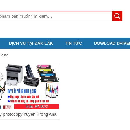
DỊCH VỤ TẠI ĐẮK LẮK
TIN TỨC
DOWLOAD DRIVE
 ana
 photocopy huyện Krông Ana