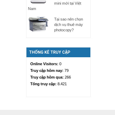
mini mới tại Việt
Nam
Tại sao nên chọn
dịch vụ thuê máy
photocopy?
THỐNG KÊ TRUY CẬP
Online Visitors:
0
Truy cập hôm nay:
79
Truy cập hôm qua:
266
Tổng truy cập:
8.421