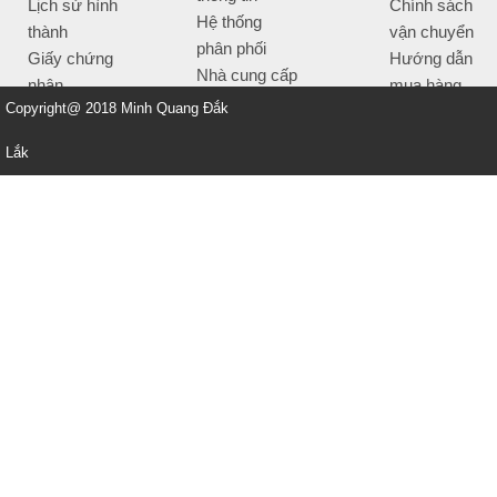
Lịch sử hình
Chính sách
Hệ thống
thành
vận chuyển
phân phối
Giấy chứng
Hướng dẫn
Nhà cung cấp
nhận
mua hàng
Tiêu chí bán
Copyright@ 2018 Minh Quang Đắk
Thông tin
hàng
thanh toán
Lắk