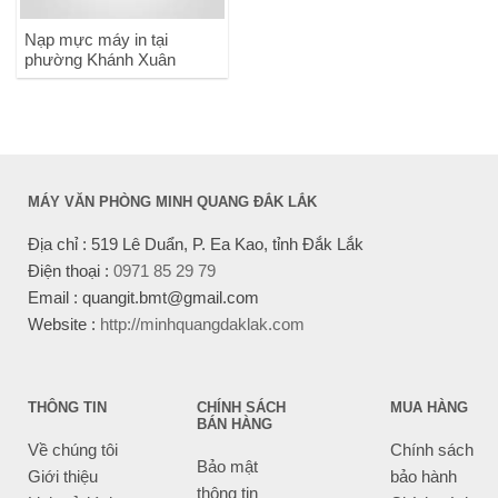
Nạp mực máy in tại
phường Khánh Xuân
MÁY VĂN PHÒNG MINH QUANG ĐẮK LẮK
Địa chỉ : 519 Lê Duẩn, P. Ea Kao, tỉnh Đắk Lắk
Điện thoại :
0971 85 29 79
Email : quangit.bmt@gmail.com
Website :
http://minhquangdaklak.com
THÔNG TIN
CHÍNH SÁCH
MUA HÀNG
BÁN HÀNG
Về chúng tôi
Chính sách
Bảo mật
Giới thiệu
bảo hành
thông tin