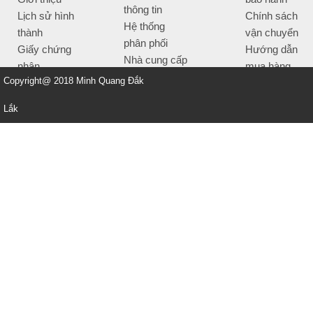
thông tin
Lịch sử hình
Chính sách
Hệ thống
thành
vận chuyển
phân phối
Giấy chứng
Hướng dẫn
Nhà cung cấp
nhận
mua hàng
Tiêu chí bán
Copyright@ 2018 Minh Quang Đắk
Thông tin
hàng
thanh toán
Lắk