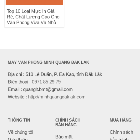
Top 10 Loại Mực In Giá
Rẻ, Chất Lượng Cao Cho
Văn Phòng Vừa Và Nhỏ
MÁY VĂN PHÒNG MINH QUANG ĐẮK LẮK
Địa chỉ : 519 Lê Duẩn, P. Ea Kao, tỉnh Đắk Lắk
Điện thoại :
0971 85 29 79
Email : quangit.bmt@gmail.com
Website :
http://minhquangdaklak.com
THÔNG TIN
CHÍNH SÁCH
MUA HÀNG
BÁN HÀNG
Về chúng tôi
Chính sách
Bảo mật
Giới thiệu
bảo hành