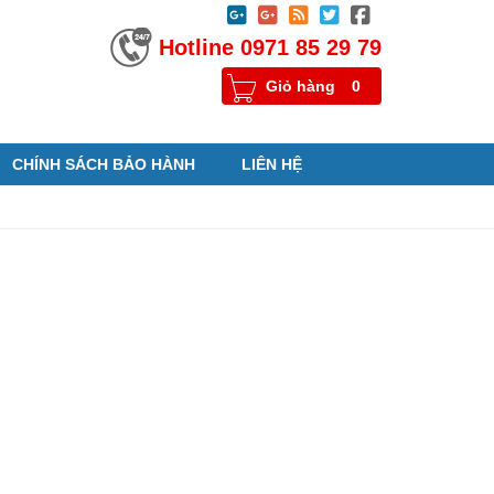





Hotline 0971 85 29 79
Giỏ hàng
0
CHÍNH SÁCH BẢO HÀNH
LIÊN HỆ