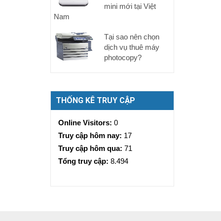
mini mới tại Việt
Nam
Tại sao nên chọn
dịch vụ thuê máy
photocopy?
THỐNG KÊ TRUY CẬP
Online Visitors:
0
Truy cập hôm nay:
17
Truy cập hôm qua:
71
Tổng truy cập:
8.494