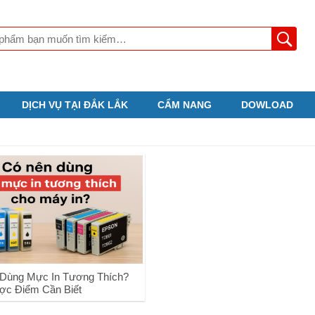
DỊCH VỤ TẠI ĐẮK LẮK
CẨM NANG
DOWLOAD
Dùng Mực In Tương Thích?
c Điểm Cần Biết