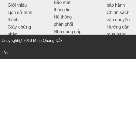
Bảo mật
Giới thiệu
bảo hành
thông tin
Lịch sử hình
Chính sách
Hệ thống
thành
vận chuyển
phân phối
Giấy chứng
Hướng dẫn
Nhà cung cấp
nhận
mua hàng
Tiêu chí bán
Copyright@ 2018 Minh Quang Đắk
Thông tin
hàng
thanh toán
Lắk