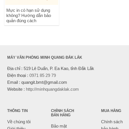
Mực in có hạn sử dụng
không? Hướng dẫn bảo
quản đúng cách
MÁY VĂN PHÒNG MINH QUANG ĐẮK LẮK
Địa chỉ : 519 Lê Duẩn, P. Ea Kao, tỉnh Đắk Lắk
Điện thoại :
0971 85 29 79
Email : quangit.bmt@gmail.com
Website :
http://minhquangdaklak.com
THÔNG TIN
CHÍNH SÁCH
MUA HÀNG
BÁN HÀNG
Về chúng tôi
Chính sách
Bảo mật
Giới thiệu
bảo hành