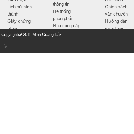
thông tin
Lịch sử hình
Chính sách
Hệ thống
thành
vận chuyển
phân phối
Giấy chứng
Hướng dẫn
Nhà cung cấp
nhận
mua hàng
Tiêu chí bán
Copyright@ 2018 Minh Quang Đắk
Thông tin
hàng
thanh toán
Lắk