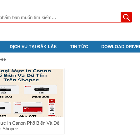
DỊCH VỤ TẠI ĐẮK LẮK
TIN TỨC
DOWLOAD DRIVE
pee
Mực In Canon Phổ Biến Và Dễ
n Shopee