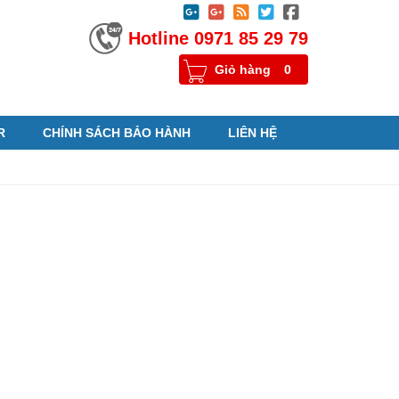





Hotline 0971 85 29 79
Giỏ hàng
0
R
CHÍNH SÁCH BẢO HÀNH
LIÊN HỆ