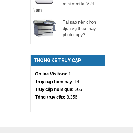
mini mới tại Việt
Nam
Tại sao nên chọn
dịch vụ thuê máy
photocopy?
THỐNG KÊ TRUY CẬP
Online Visitors:
1
Truy cập hôm nay:
14
Truy cập hôm qua:
266
Tổng truy cập:
8.356