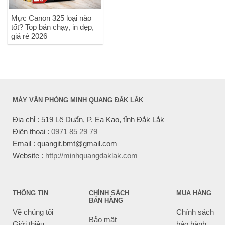
Mực Canon 325 loại nào
tốt? Top bán chạy, in đẹp,
giá rẻ 2026
MÁY VĂN PHÒNG MINH QUANG ĐẮK LẮK
Địa chỉ : 519 Lê Duẩn, P. Ea Kao, tỉnh Đắk Lắk
Điện thoại :
0971 85 29 79
Email : quangit.bmt@gmail.com
Website :
http://minhquangdaklak.com
THÔNG TIN
CHÍNH SÁCH
MUA HÀNG
BÁN HÀNG
Về chúng tôi
Chính sách
Bảo mật
Giới thiệu
bảo hành