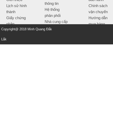
thông tin
Lịch sử hình
Chính sách
Hệ thống
thành
vận chuyển
phân phối
Giấy chứng
Hướng dẫn
Nhà cung cấp
nhận
mua hàng
Tiêu chí bán
Copyright@ 2018 Minh Quang Đắk
Thông tin
hàng
thanh toán
Lắk