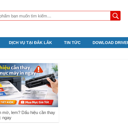
DỊCH VỤ TẠI ĐẮK LẮK
TIN TỨC
DOWLOAD DRIVE
n mờ, lem? Dấu hiệu cần thay
c ngay