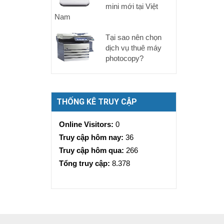
mini mới tại Việt
Nam
Tại sao nên chọn
dịch vụ thuê máy
photocopy?
THỐNG KÊ TRUY CẬP
Online Visitors:
0
Truy cập hôm nay:
36
Truy cập hôm qua:
266
Tổng truy cập:
8.378