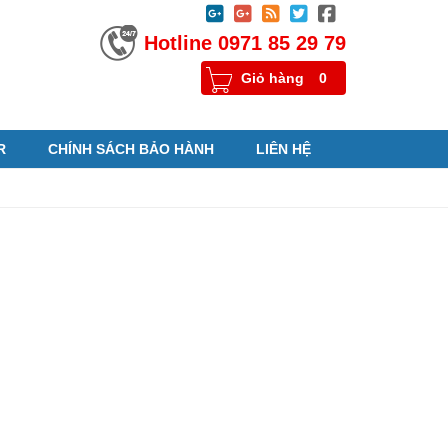





Hotline 0971 85 29 79
Giỏ hàng
0
R
CHÍNH SÁCH BẢO HÀNH
LIÊN HỆ