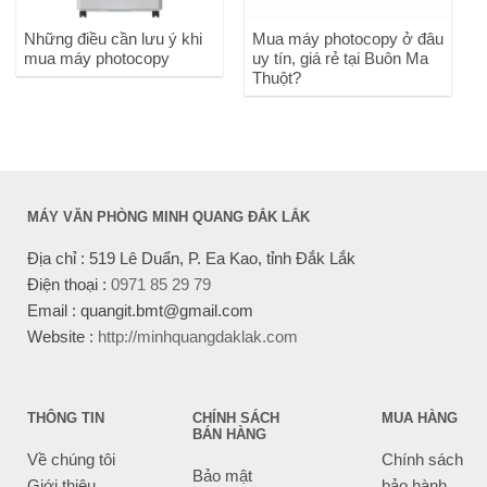
Những điều cần lưu ý khi
Mua máy photocopy ở đâu
mua máy photocopy
uy tín, giá rẻ tại Buôn Ma
Thuột?
MÁY VĂN PHÒNG MINH QUANG ĐẮK LẮK
Địa chỉ : 519 Lê Duẩn, P. Ea Kao, tỉnh Đắk Lắk
Điện thoại :
0971 85 29 79
Email : quangit.bmt@gmail.com
Website :
http://minhquangdaklak.com
THÔNG TIN
CHÍNH SÁCH
MUA HÀNG
BÁN HÀNG
Về chúng tôi
Chính sách
Bảo mật
Giới thiệu
bảo hành