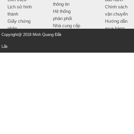
thông tin
Lịch sử hình
Chính sách
Hệ thống
thành
vận chuyển
phân phối
Giấy chứng
Hướng dẫn
Nhà cung cấp
nhận
mua hàng
Tiêu chí bán
Copyright@ 2018 Minh Quang Đắk
Thông tin
hàng
thanh toán
Lắk