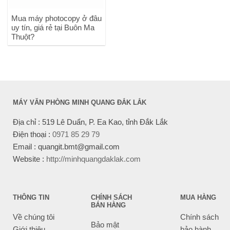
Mua máy photocopy ở đâu
uy tín, giá rẻ tại Buôn Ma
Thuột?
MÁY VĂN PHÒNG MINH QUANG ĐẮK LẮK
Địa chỉ : 519 Lê Duẩn, P. Ea Kao, tỉnh Đắk Lắk
Điện thoại :
0971 85 29 79
Email : quangit.bmt@gmail.com
Website :
http://minhquangdaklak.com
THÔNG TIN
CHÍNH SÁCH
MUA HÀNG
BÁN HÀNG
Về chúng tôi
Chính sách
Bảo mật
Giới thiệu
bảo hành