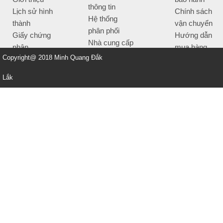
thông tin
Lịch sử hình
Chính sách
Hệ thống
thành
vận chuyển
phân phối
Giấy chứng
Hướng dẫn
Nhà cung cấp
nhận
mua hàng
Tiêu chí bán
Copyright@ 2018 Minh Quang Đắk
Thông tin
hàng
thanh toán
Lắk