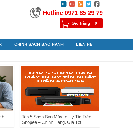





Hotline 0971 85 29 79
Giỏ hàng
0
R
CHÍNH SÁCH BẢO HÀNH
LIÊN HỆ
ch
Top 5 Shop Bán Máy In Uy Tín Trên
Shopee – Chính Hãng, Giá Tốt