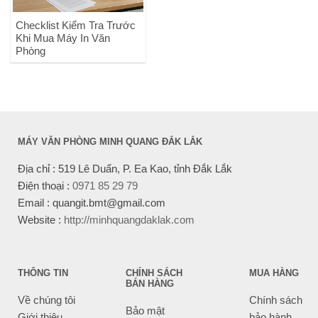
Checklist Kiểm Tra Trước
Khi Mua Máy In Văn
Phòng
MÁY VĂN PHÒNG MINH QUANG ĐẮK LẮK
Địa chỉ : 519 Lê Duẩn, P. Ea Kao, tỉnh Đắk Lắk
Điện thoại :
0971 85 29 79
Email : quangit.bmt@gmail.com
Website :
http://minhquangdaklak.com
THÔNG TIN
CHÍNH SÁCH
MUA HÀNG
BÁN HÀNG
Về chúng tôi
Chính sách
Bảo mật
Giới thiệu
bảo hành