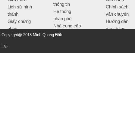
thông tin
Lịch sử hình
Chính sách
Hệ thống
thành
vận chuyển
phân phối
Giấy chứng
Hướng dẫn
Nhà cung cấp
nhận
mua hàng
Tiêu chí bán
Copyright@ 2018 Minh Quang Đắk
Thông tin
hàng
thanh toán
Lắk