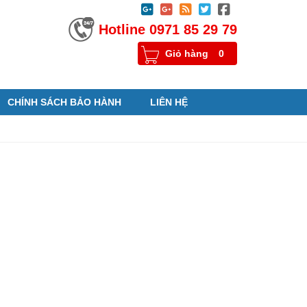





Hotline 0971 85 29 79
Giỏ hàng
0
CHÍNH SÁCH BẢO HÀNH
LIÊN HỆ