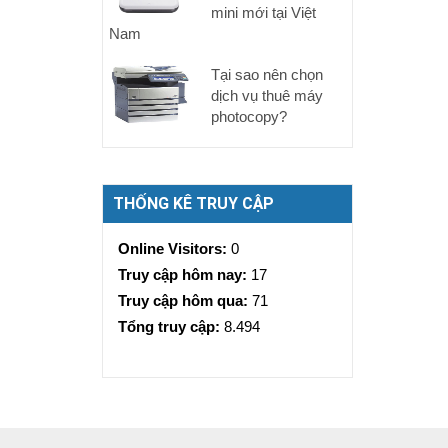
mini mới tại Việt
Nam
Tại sao nên chọn
dịch vụ thuê máy
photocopy?
THỐNG KÊ TRUY CẬP
Online Visitors:
0
Truy cập hôm nay:
17
Truy cập hôm qua:
71
Tổng truy cập:
8.494