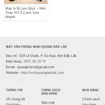
Máy In Bị Lem Mực – Nên
Thay Gì? 5 Cách Sửa
Nhanh
MÁY VĂN PHÒNG MINH QUANG ĐẮK LẮK
Địa chỉ : 519 Lê Duẩn, P. Ea Kao, tỉnh Đắk Lắk
Điện thoại :
0971 85 29 79
Email : quangit.bmt@gmail.com
Website :
http://minhquangdaklak.com
THÔNG TIN
CHÍNH SÁCH
MUA HÀNG
BÁN HÀNG
Về chúng tôi
Chính sách
Bảo mật
Giới thiệu
bảo hành