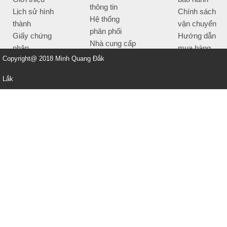
thông tin
Lịch sử hình
Chính sách
Hệ thống
thành
vận chuyển
phân phối
Giấy chứng
Hướng dẫn
Nhà cung cấp
nhận
mua hàng
Tiêu chí bán
Copyright@ 2018 Minh Quang Đắk
Thông tin
hàng
thanh toán
Lắk